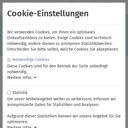
✓
Jeden Monat starke Aktionen
✓
Über 20 Qualitätsmarken
✓
Kostenlose Lieferung im Inland ab 150,00 Euro Bruttowarenwert
Cookie-Einstellungen
S
×
Dieser Online-Shop verwendet Cookies für ein optimales
Einkaufserlebnis. Dabei werden beispielsweise die Session-
Informationen oder die Spracheinstellung auf Ihrem Rechner
Wir verwenden Cookies, um Ihnen ein optimales
gespeichert. Ohne Cookies ist der Funktionsumfang des
Einkaufserlebnis zu bieten. Einige Cookies sind technisch
Online-Shops eingeschränkt.
notwendig, andere dienen zu anonymen Statistikzwecken.
Sind Sie damit nicht
einverstanden, klicken Sie bitte hier.
Entscheiden Sie bitte selbst, welche Cookies Sie akzeptieren.
Notwendige Cookies
Diese Cookies sind für den Betrieb der Seite unbedingt
notwendig.
Weitere Infos
Statistik
Um unser Artikelangebot weiter zu verbessern, erfassen wir
anonymisierte Daten für Statistiken und Analysen.
Sie sind hier:
NWS
Elektronikwerkzeuge
Aufgrund dieser Statistiken können wir unsere Angebot für Sie
optimieren.
Weitere Infos