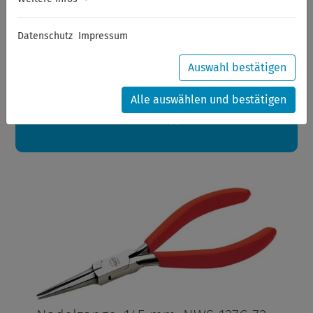
Sommerferien
Datenschutz
Impressum
Sehr geehrte Kunden,
zwischen 28.07.2026 und 21.08.2026 machen auch wir
Urlaub.
Auswahl bestätigen
Ihre Bestellungen in diesem Zeitraum werden ab dem
24.08.2026 verschickt.
Alle auswählen und bestätigen
Eine schöne Sommerpause
wünscht Ihnen Ihr Wuppertools-Team