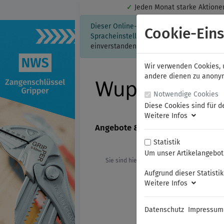
✓
Jeden Monat starke Aktio
Dieser Online-Shop verwendet Cookies für
Cookie-Eins
Spracheinstellung auf Ihrem Rechner ges
einverstanden, klicken Sie bitte hier.
Wir verwenden Cookies, u
andere dienen zu anonyme
Notwendige Cookies
Diese Cookies sind für d
Weitere Infos
Angebote & Neuheiten
FAMAG
Statistik
Um unser Artikelangebot 
Sie sind hier:
NWS
Kabelschneider
Aufgrund dieser Statisti
Weitere Infos
Datenschutz
Impressum