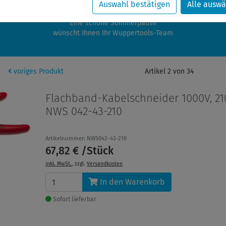
zwischen 28.07.2026 und 21.08.2026 machen auch wir Urlaub.
Auswahl bestätigen
Alle auswä
re Bestellungen in diesem Zeitraum werden ab dem 24.08.2026 verschic
Eine schöne Sommerpause
wünscht Ihnen Ihr Wuppertools-Team
voriges Produkt
Artikel 2 von 34
Flachband-Kabelschneider 1000V, 21
NWS 042-43-210
Artikelnummer: NWS042-43-210
67,82 € /Stück
inkl. MwSt.
, zzgl.
Versandkosten
In den Warenkorb
Sofort lieferbar