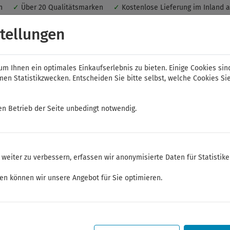
nen
✓
Über 20 Qualitätsmarken
✓
Kostenlose Lieferung im Inland 
 ein optimales Einkaufserlebnis. Dabei werden beispielsweise die Se
tellungen
peichert. Ohne Cookies ist der Funktionsumfang des Online-Shops ein
m Ihnen ein optimales Einkaufserlebnis zu bieten. Einige Cookies sin
n Statistikzwecken. Entscheiden Sie bitte selbst, welche Cookies Sie
en Betrieb der Seite unbedingt notwendig.
NWS
ELORA
FELO
Bauer & Böcker
weiter zu verbessern, erfassen wir anonymisierte Daten für Statistik
ken können wir unsere Angebot für Sie optimieren.
Sommerferien
Sehr geehrte Kunden,