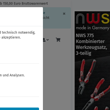
ab 150,00 Euro Bruttowarenwert
Schließen
×
ssion-Informationen oder die
geschränkt.
Sind Sie damit nicht
d technisch notwendig,
 akzeptieren.
Mehr
en und Analysen.