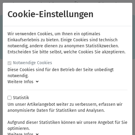
✓
Jeden Monat starke Aktionen
✓
Über 20 Qualitätsmarken
✓
Kostenlose Lieferung im Inland ab 150,00 Euro Bruttowarenwert
Cookie-Einstellungen
S
×
Dieser Online-Shop verwendet Cookies für ein optimales
Einkaufserlebnis. Dabei werden beispielsweise die Session-
Informationen oder die Spracheinstellung auf Ihrem Rechner
Wir verwenden Cookies, um Ihnen ein optimales
gespeichert. Ohne Cookies ist der Funktionsumfang des
Einkaufserlebnis zu bieten. Einige Cookies sind technisch
Online-Shops eingeschränkt.
notwendig, andere dienen zu anonymen Statistikzwecken.
Sind Sie damit nicht
einverstanden, klicken Sie bitte hier.
Entscheiden Sie bitte selbst, welche Cookies Sie akzeptieren.
Notwendige Cookies
Diese Cookies sind für den Betrieb der Seite unbedingt
notwendig.
Weitere Infos
Statistik
Um unser Artikelangebot weiter zu verbessern, erfassen wir
anonymisierte Daten für Statistiken und Analysen.
Sie sind hier:
NWS
Kabelschneider
Aufgrund dieser Statistiken können wir unsere Angebot für Sie
optimieren.
Weitere Infos