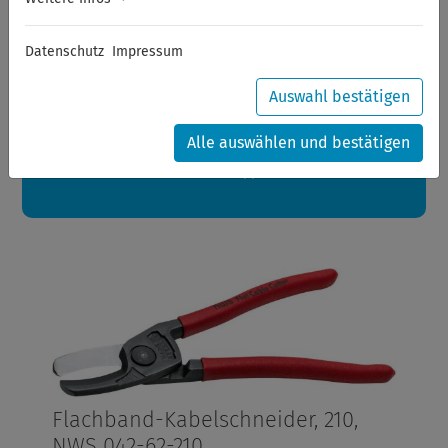
Sommerferien
Datenschutz
Impressum
Sehr geehrte Kunden,
zwischen 28.07.2026 und 21.08.2026 machen auch wir
Urlaub.
Auswahl bestätigen
Ihre Bestellungen in diesem Zeitraum werden ab dem
24.08.2026 verschickt.
Alle auswählen und bestätigen
Eine schöne Sommerpause
wünscht Ihnen Ihr Wuppertools-Team
Flachband-Kabelschneider, 210,
NWS 042-62-210