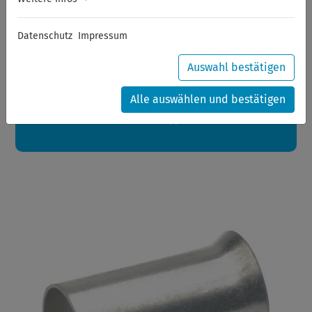
Sommerferien
Datenschutz
Impressum
Sehr geehrte Kunden,
zwischen 28.07.2026 und 21.08.2026 machen auch wir
Urlaub.
Auswahl bestätigen
Ihre Bestellungen in diesem Zeitraum werden ab dem
24.08.2026 verschickt.
Alle auswählen und bestätigen
Eine schöne Sommerpause
wünscht Ihnen Ihr Wuppertools-Team