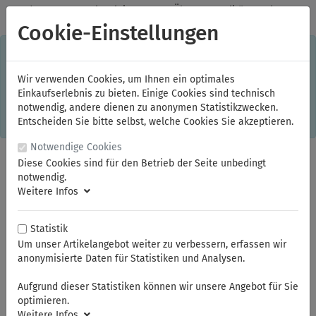
✓
Jeden Monat starke Aktionen
✓
Über 20 Qualitätsmarken
✓
Kostenlose Lieferung im Inland ab 150,00 Euro Bruttowarenwert
Cookie-Einstellungen
S
×
Dieser Online-Shop verwendet Cookies für ein optimales
Einkaufserlebnis. Dabei werden beispielsweise die Session-
Informationen oder die Spracheinstellung auf Ihrem Rechner
Wir verwenden Cookies, um Ihnen ein optimales
gespeichert. Ohne Cookies ist der Funktionsumfang des
Einkaufserlebnis zu bieten. Einige Cookies sind technisch
Online-Shops eingeschränkt.
notwendig, andere dienen zu anonymen Statistikzwecken.
Sind Sie damit nicht
einverstanden, klicken Sie bitte hier.
Entscheiden Sie bitte selbst, welche Cookies Sie akzeptieren.
Notwendige Cookies
Diese Cookies sind für den Betrieb der Seite unbedingt
notwendig.
Weitere Infos
Statistik
Um unser Artikelangebot weiter zu verbessern, erfassen wir
anonymisierte Daten für Statistiken und Analysen.
Sie sind hier:
NWS
Presszangen
Aufgrund dieser Statistiken können wir unsere Angebot für Sie
optimieren.
Weitere Infos