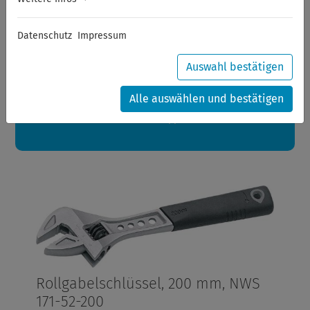
Sommerferien
Datenschutz
Impressum
Sehr geehrte Kunden,
zwischen 28.07.2026 und 21.08.2026 machen auch wir
Urlaub.
Auswahl bestätigen
Ihre Bestellungen in diesem Zeitraum werden ab dem
24.08.2026 verschickt.
Alle auswählen und bestätigen
Eine schöne Sommerpause
wünscht Ihnen Ihr Wuppertools-Team
Rollgabelschlüssel, 200 mm, NWS
171-52-200