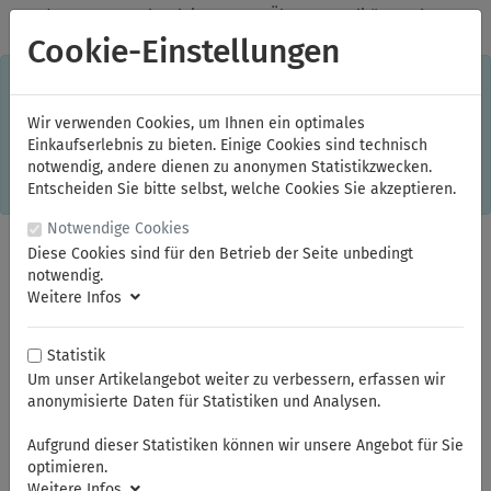
✓
Jeden Monat starke Aktionen
✓
Über 20 Qualitätsmarken
✓
Kostenlose Lieferung im Inland ab 150,00 Euro Bruttowarenwert
Cookie-Einstellungen
S
×
Dieser Online-Shop verwendet Cookies für ein optimales
Einkaufserlebnis. Dabei werden beispielsweise die Session-
Informationen oder die Spracheinstellung auf Ihrem Rechner
Wir verwenden Cookies, um Ihnen ein optimales
gespeichert. Ohne Cookies ist der Funktionsumfang des
Einkaufserlebnis zu bieten. Einige Cookies sind technisch
Online-Shops eingeschränkt.
notwendig, andere dienen zu anonymen Statistikzwecken.
Sind Sie damit nicht
einverstanden, klicken Sie bitte hier.
Entscheiden Sie bitte selbst, welche Cookies Sie akzeptieren.
Notwendige Cookies
Diese Cookies sind für den Betrieb der Seite unbedingt
notwendig.
Weitere Infos
Statistik
Um unser Artikelangebot weiter zu verbessern, erfassen wir
anonymisierte Daten für Statistiken und Analysen.
Sie sind hier:
NWS
Sanitärwerkzeuge
Aufgrund dieser Statistiken können wir unsere Angebot für Sie
optimieren.
Weitere Infos