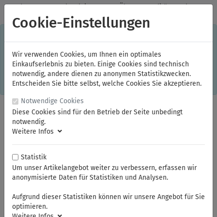
✓
Jeden Monat starke Aktionen
✓
Über 20 Qualitätsmarken
✓
Kostenlose Lieferung im Inland ab 150,00 Euro Bruttowarenwert
Cookie-Einstellungen
S
×
Dieser Online-Shop verwendet Cookies für ein optimales
Einkaufserlebnis. Dabei werden beispielsweise die Session-
Informationen oder die Spracheinstellung auf Ihrem Rechner
Wir verwenden Cookies, um Ihnen ein optimales
gespeichert. Ohne Cookies ist der Funktionsumfang des
Einkaufserlebnis zu bieten. Einige Cookies sind technisch
Online-Shops eingeschränkt.
notwendig, andere dienen zu anonymen Statistikzwecken.
Sind Sie damit nicht
einverstanden, klicken Sie bitte hier.
Entscheiden Sie bitte selbst, welche Cookies Sie akzeptieren.
Notwendige Cookies
Diese Cookies sind für den Betrieb der Seite unbedingt
notwendig.
Weitere Infos
Statistik
Um unser Artikelangebot weiter zu verbessern, erfassen wir
anonymisierte Daten für Statistiken und Analysen.
Sie sind hier:
NWS
Scheren
Aufgrund dieser Statistiken können wir unsere Angebot für Sie
optimieren.
Weitere Infos