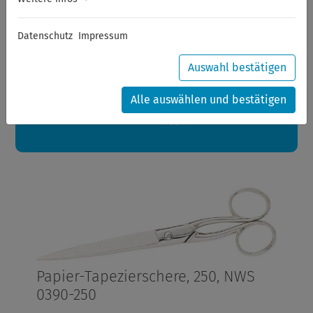
Sommerferien
Datenschutz
Impressum
Sehr geehrte Kunden,
zwischen 28.07.2026 und 21.08.2026 machen auch wir
Urlaub.
Auswahl bestätigen
Ihre Bestellungen in diesem Zeitraum werden ab dem
24.08.2026 verschickt.
Alle auswählen und bestätigen
Eine schöne Sommerpause
wünscht Ihnen Ihr Wuppertools-Team
Papier-Tapezierschere, 250, NWS
0390-250