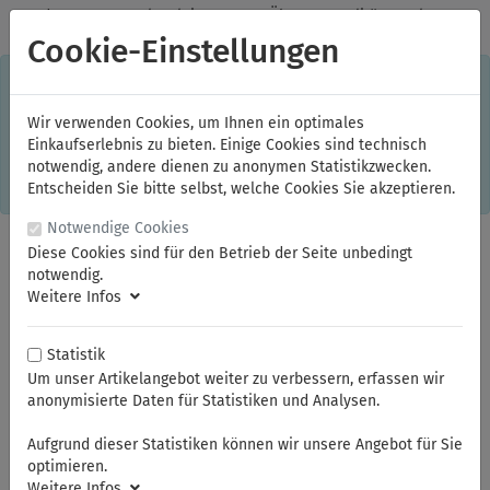
✓
Jeden Monat starke Aktionen
✓
Über 20 Qualitätsmarken
✓
Kostenlose Lieferung im Inland ab 150,00 Euro Bruttowarenwert
Cookie-Einstellungen
S
×
Dieser Online-Shop verwendet Cookies für ein optimales
Einkaufserlebnis. Dabei werden beispielsweise die Session-
Informationen oder die Spracheinstellung auf Ihrem Rechner
Wir verwenden Cookies, um Ihnen ein optimales
gespeichert. Ohne Cookies ist der Funktionsumfang des
Einkaufserlebnis zu bieten. Einige Cookies sind technisch
Online-Shops eingeschränkt.
notwendig, andere dienen zu anonymen Statistikzwecken.
Sind Sie damit nicht
einverstanden, klicken Sie bitte hier.
Entscheiden Sie bitte selbst, welche Cookies Sie akzeptieren.
Notwendige Cookies
Diese Cookies sind für den Betrieb der Seite unbedingt
notwendig.
Weitere Infos
Statistik
Um unser Artikelangebot weiter zu verbessern, erfassen wir
anonymisierte Daten für Statistiken und Analysen.
Sie sind hier:
NWS
Scheren
Aufgrund dieser Statistiken können wir unsere Angebot für Sie
optimieren.
Weitere Infos