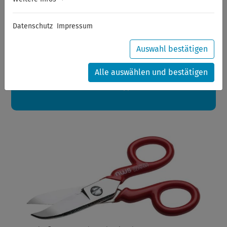
Sommerferien
Datenschutz
Impressum
Sehr geehrte Kunden,
zwischen 28.07.2026 und 21.08.2026 machen auch wir
Urlaub.
Auswahl bestätigen
Ihre Bestellungen in diesem Zeitraum werden ab dem
24.08.2026 verschickt.
Alle auswählen und bestätigen
Eine schöne Sommerpause
wünscht Ihnen Ihr Wuppertools-Team