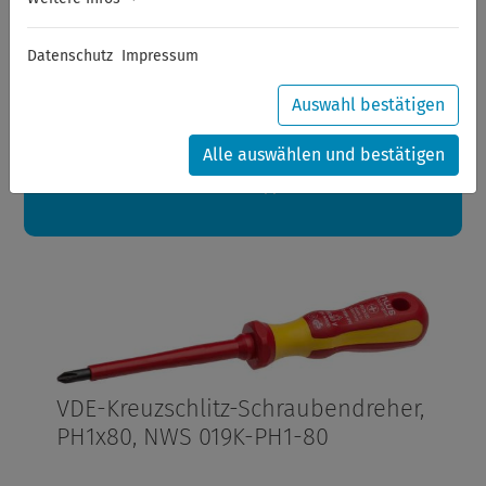
Sommerferien
Datenschutz
Impressum
Sehr geehrte Kunden,
zwischen 28.07.2026 und 21.08.2026 machen auch wir
Urlaub.
Auswahl bestätigen
Ihre Bestellungen in diesem Zeitraum werden ab dem
24.08.2026 verschickt.
Alle auswählen und bestätigen
Eine schöne Sommerpause
wünscht Ihnen Ihr Wuppertools-Team
VDE-Kreuzschlitz-Schraubendreher,
PH1x80, NWS 019K-PH1-80