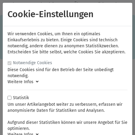
✓
Jeden Monat starke Aktionen
✓
Über 20 Qualitätsmarken
✓
Kostenlose Lieferung im Inland ab 150,00 Euro Bruttowarenwert
Cookie-Einstellungen
S
×
Dieser Online-Shop verwendet Cookies für ein optimales
Einkaufserlebnis. Dabei werden beispielsweise die Session-
Informationen oder die Spracheinstellung auf Ihrem Rechner
Wir verwenden Cookies, um Ihnen ein optimales
gespeichert. Ohne Cookies ist der Funktionsumfang des
Einkaufserlebnis zu bieten. Einige Cookies sind technisch
Online-Shops eingeschränkt.
notwendig, andere dienen zu anonymen Statistikzwecken.
Sind Sie damit nicht
einverstanden, klicken Sie bitte hier.
Entscheiden Sie bitte selbst, welche Cookies Sie akzeptieren.
Notwendige Cookies
Diese Cookies sind für den Betrieb der Seite unbedingt
notwendig.
Weitere Infos
Statistik
Um unser Artikelangebot weiter zu verbessern, erfassen wir
anonymisierte Daten für Statistiken und Analysen.
Sie sind hier:
NWS
Schraubendreher
Aufgrund dieser Statistiken können wir unsere Angebot für Sie
optimieren.
Weitere Infos