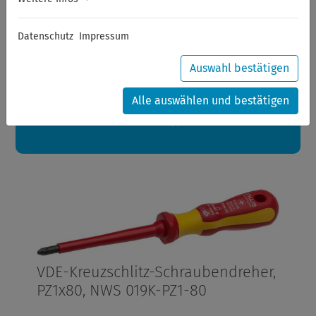
Sommerferien
Datenschutz
Impressum
Sehr geehrte Kunden,
zwischen 28.07.2026 und 21.08.2026 machen auch wir
Urlaub.
Auswahl bestätigen
Ihre Bestellungen in diesem Zeitraum werden ab dem
24.08.2026 verschickt.
Alle auswählen und bestätigen
Eine schöne Sommerpause
wünscht Ihnen Ihr Wuppertools-Team
VDE-Kreuzschlitz-Schraubendreher,
PZ1x80, NWS 019K-PZ1-80