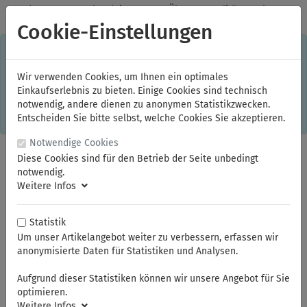
✓
Jeden Monat starke Aktionen
✓
Über 20 Qualitätsmarken
✓
Kostenlose Lieferung im Inland ab 150,00 Euro Bruttowarenwert
Cookie-Einstellungen
S
×
Dieser Online-Shop verwendet Cookies für ein optimales
Einkaufserlebnis. Dabei werden beispielsweise die Session-
Informationen oder die Spracheinstellung auf Ihrem Rechner
Wir verwenden Cookies, um Ihnen ein optimales
gespeichert. Ohne Cookies ist der Funktionsumfang des
Einkaufserlebnis zu bieten. Einige Cookies sind technisch
Online-Shops eingeschränkt.
notwendig, andere dienen zu anonymen Statistikzwecken.
Sind Sie damit nicht
einverstanden, klicken Sie bitte hier.
Entscheiden Sie bitte selbst, welche Cookies Sie akzeptieren.
Notwendige Cookies
Diese Cookies sind für den Betrieb der Seite unbedingt
notwendig.
Weitere Infos
Statistik
Um unser Artikelangebot weiter zu verbessern, erfassen wir
anonymisierte Daten für Statistiken und Analysen.
Sie sind hier:
NWS
Schraubendreher
Aufgrund dieser Statistiken können wir unsere Angebot für Sie
optimieren.
Weitere Infos