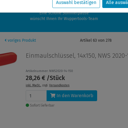
zwischen 28.07.2026 und 21.08.2026 machen auch wir Urlaub.
Auswahl bestätigen
Alle auswä
re Bestellungen in diesem Zeitraum werden ab dem 24.08.2026 verschic
Eine schöne Sommerpause
wünscht Ihnen Ihr Wuppertools-Team
voriges Produkt
Artikel 63 von 278
Einmaulschlüssel, 14x150, NWS 2020-
Artikelnummer: NWS2020-14-150
28,26 € /Stück
inkl. MwSt.
, zzgl.
Versandkosten
In den Warenkorb
Sofort lieferbar