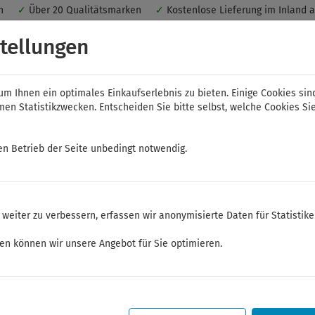
nen
✓
Über 20 Qualitätsmarken
✓
Kostenlose Lieferung im Inland 
 ein optimales Einkaufserlebnis. Dabei werden beispielsweise die Se
tellungen
peichert. Ohne Cookies ist der Funktionsumfang des Online-Shops ein
m Ihnen ein optimales Einkaufserlebnis zu bieten. Einige Cookies sin
n Statistikzwecken. Entscheiden Sie bitte selbst, welche Cookies Sie
en Betrieb der Seite unbedingt notwendig.
NWS
ELORA
FELO
Bauer & Böcker
weiter zu verbessern, erfassen wir anonymisierte Daten für Statistik
zeuge
ken können wir unsere Angebot für Sie optimieren.
Sommerferien
Sehr geehrte Kunden,