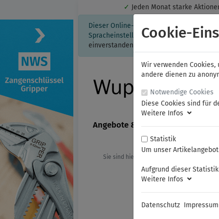
✓
Jeden Monat starke Aktio
Dieser Online-Shop verwendet Cookies für
Cookie-Eins
Spracheinstellung auf Ihrem Rechner ges
einverstanden, klicken Sie bitte hier.
Wir verwenden Cookies, u
andere dienen zu anonyme
Notwendige Cookies
Diese Cookies sind für d
Weitere Infos
Angebote & Neuheiten
FAMAG
Statistik
Um unser Artikelangebot 
Sie sind hier:
NWS
Sicherheitswerk
Aufgrund dieser Statisti
Weitere Infos
Datenschutz
Impressum