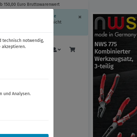
ab 150,00 Euro Bruttowarenwert
Schließen
×
ssion-Informationen oder die
geschränkt.
Sind Sie damit nicht
d technisch notwendig,
 akzeptieren.
Mehr
en und Analysen.