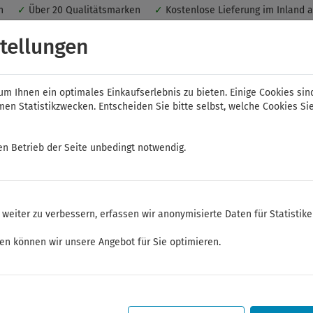
nen
✓
Über 20 Qualitätsmarken
✓
Kostenlose Lieferung im Inland 
 ein optimales Einkaufserlebnis. Dabei werden beispielsweise die Se
tellungen
peichert. Ohne Cookies ist der Funktionsumfang des Online-Shops ein
m Ihnen ein optimales Einkaufserlebnis zu bieten. Einige Cookies sin
n Statistikzwecken. Entscheiden Sie bitte selbst, welche Cookies Sie
en Betrieb der Seite unbedingt notwendig.
NWS
ELORA
FELO
Bauer & Böcker
weiter zu verbessern, erfassen wir anonymisierte Daten für Statistik
zeuge
ken können wir unsere Angebot für Sie optimieren.
Sommerferien
Sehr geehrte Kunden,