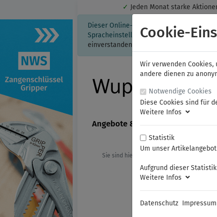
✓
Jeden Monat starke Aktio
Dieser Online-Shop verwendet Cookies für
Cookie-Eins
Spracheinstellung auf Ihrem Rechner ges
einverstanden, klicken Sie bitte hier.
Wir verwenden Cookies, u
andere dienen zu anonyme
Notwendige Cookies
Diese Cookies sind für d
Weitere Infos
Angebote & Neuheiten
FAMAG
Statistik
Um unser Artikelangebot 
Sie sind hier:
NWS
Sicherheitswerk
Aufgrund dieser Statisti
Weitere Infos
Datenschutz
Impressum