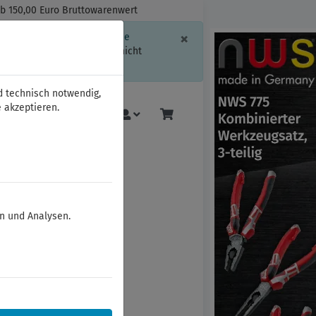
ab 150,00 Euro Bruttowarenwert
Schließen
×
ssion-Informationen oder die
geschränkt.
Sind Sie damit nicht
d technisch notwendig,
 akzeptieren.
Mehr
en und Analysen.