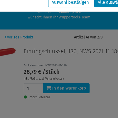
zwischen 28.07.2026 und 21.08.2026 machen auch wir Urlaub.
Auswahl bestätigen
Alle auswä
re Bestellungen in diesem Zeitraum werden ab dem 24.08.2026 verschic
Eine schöne Sommerpause
wünscht Ihnen Ihr Wuppertools-Team
voriges Produkt
Artikel 41 von 278
Einringschlüssel, 180, NWS 2021-11-18
Artikelnummer: NWS2021-11-180
28,79 € /Stück
inkl. MwSt.
, zzgl.
Versandkosten
In den Warenkorb
Sofort lieferbar