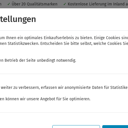
nen
✓
Über 20 Qualitätsmarken
✓
Kostenlose Lieferung im Inland 
 ein optimales Einkaufserlebnis. Dabei werden beispielsweise die Se
tellungen
peichert. Ohne Cookies ist der Funktionsumfang des Online-Shops ein
m Ihnen ein optimales Einkaufserlebnis zu bieten. Einige Cookies sin
n Statistikzwecken. Entscheiden Sie bitte selbst, welche Cookies Sie
en Betrieb der Seite unbedingt notwendig.
NWS
ELORA
FELO
Bauer & Böcker
weiter zu verbessern, erfassen wir anonymisierte Daten für Statistik
zeuge
ken können wir unsere Angebot für Sie optimieren.
Sommerferien
Sehr geehrte Kunden,