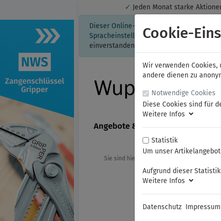
✓
Jeden Monat starke Aktio
Dieser Online-Shop verwendet Cookies für
Cookie-Eins
Spracheinstellung auf Ihrem Rechner ges
einverstanden, klicken Sie bitte hier.
Wir verwenden Cookies, u
andere dienen zu anonyme
Notwendige Cookies
Diese Cookies sind für d
Weitere Infos
Angebote & Neuheiten
FAMAG
Statistik
Um unser Artikelangebot 
Sie sind hier:
NWS
Sicherheitswerk
Aufgrund dieser Statisti
Weitere Infos
Datenschutz
Impressum