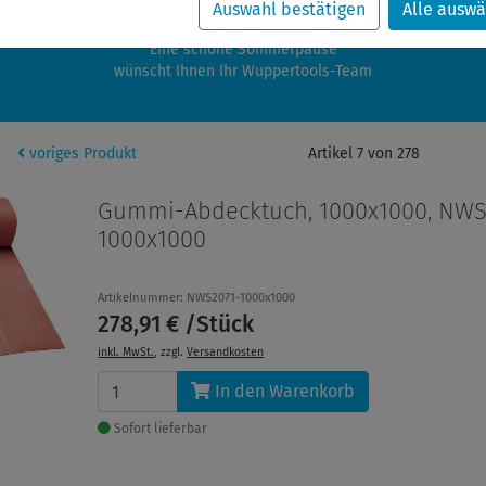
zwischen 28.07.2026 und 21.08.2026 machen auch wir Urlaub.
Auswahl bestätigen
Alle auswä
re Bestellungen in diesem Zeitraum werden ab dem 24.08.2026 verschic
Eine schöne Sommerpause
wünscht Ihnen Ihr Wuppertools-Team
voriges Produkt
Artikel 7 von 278
Gummi-Abdecktuch, 1000x1000, NWS
1000x1000
Artikelnummer: NWS2071-1000x1000
278,91 € /Stück
inkl. MwSt.
, zzgl.
Versandkosten
In den Warenkorb
Sofort lieferbar