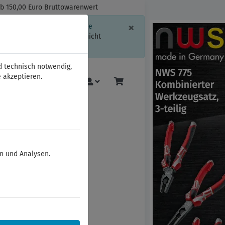
ab 150,00 Euro Bruttowarenwert
Schließen
×
ssion-Informationen oder die
geschränkt.
Sind Sie damit nicht
d technisch notwendig,
 akzeptieren.
Mehr
en und Analysen.