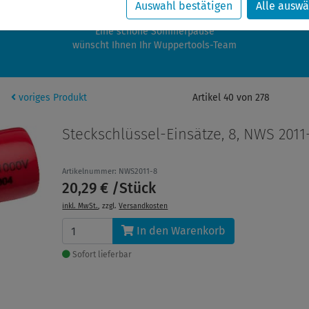
zwischen 28.07.2026 und 21.08.2026 machen auch wir Urlaub.
Auswahl bestätigen
Alle auswä
re Bestellungen in diesem Zeitraum werden ab dem 24.08.2026 verschic
Eine schöne Sommerpause
wünscht Ihnen Ihr Wuppertools-Team
voriges Produkt
Artikel 40 von 278
Steckschlüssel-Einsätze, 8, NWS 2011
Artikelnummer: NWS2011-8
20,29 € /Stück
inkl. MwSt.
, zzgl.
Versandkosten
In den Warenkorb
Sofort lieferbar