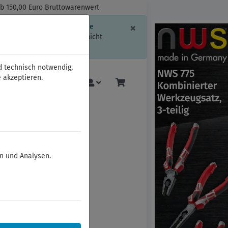
ab 150,00 Euro Bruttowarenwert
Schließen
×
ssion-Informationen oder die
geschränkt.
Sind Sie damit nicht
d technisch notwendig,
 akzeptieren.
Mehr
en und Analysen.