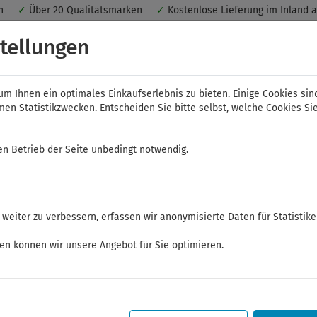
nen
✓
Über 20 Qualitätsmarken
✓
Kostenlose Lieferung im Inland 
 ein optimales Einkaufserlebnis. Dabei werden beispielsweise die Se
tellungen
peichert. Ohne Cookies ist der Funktionsumfang des Online-Shops ein
m Ihnen ein optimales Einkaufserlebnis zu bieten. Einige Cookies sin
n Statistikzwecken. Entscheiden Sie bitte selbst, welche Cookies Sie
en Betrieb der Seite unbedingt notwendig.
NWS
ELORA
FELO
Bauer & Böcker
weiter zu verbessern, erfassen wir anonymisierte Daten für Statistik
zeuge
ken können wir unsere Angebot für Sie optimieren.
Sommerferien
Sehr geehrte Kunden,