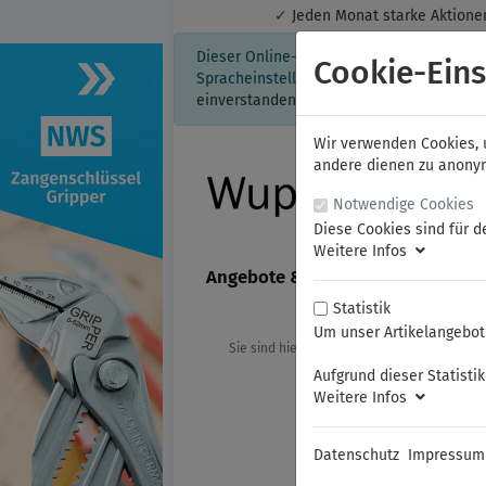
✓
Jeden Monat starke Aktio
Dieser Online-Shop verwendet Cookies für
Cookie-Eins
Spracheinstellung auf Ihrem Rechner ges
einverstanden, klicken Sie bitte hier.
Wir verwenden Cookies, u
andere dienen zu anonyme
Notwendige Cookies
Diese Cookies sind für d
Weitere Infos
Angebote & Neuheiten
FAMAG
Statistik
Um unser Artikelangebot 
Sie sind hier:
NWS
Sicherheitswerk
Aufgrund dieser Statisti
Weitere Infos
Datenschutz
Impressum