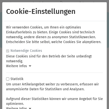
✓
Jeden Monat starke Aktionen
✓
Über 20 Qualitätsmarken
✓
Kostenlose Lieferung im Inland ab 150,00 Euro Bruttowarenwert
Cookie-Einstellungen
S
×
Dieser Online-Shop verwendet Cookies für ein optimales
Einkaufserlebnis. Dabei werden beispielsweise die Session-
Informationen oder die Spracheinstellung auf Ihrem Rechner
Wir verwenden Cookies, um Ihnen ein optimales
gespeichert. Ohne Cookies ist der Funktionsumfang des
Einkaufserlebnis zu bieten. Einige Cookies sind technisch
Online-Shops eingeschränkt.
notwendig, andere dienen zu anonymen Statistikzwecken.
Sind Sie damit nicht
einverstanden, klicken Sie bitte hier.
Entscheiden Sie bitte selbst, welche Cookies Sie akzeptieren.
Notwendige Cookies
Diese Cookies sind für den Betrieb der Seite unbedingt
notwendig.
Weitere Infos
Statistik
Um unser Artikelangebot weiter zu verbessern, erfassen wir
anonymisierte Daten für Statistiken und Analysen.
Sie sind hier:
NWS
Sicherheitswerkzeuge
Aufgrund dieser Statistiken können wir unsere Angebot für Sie
optimieren.
Weitere Infos