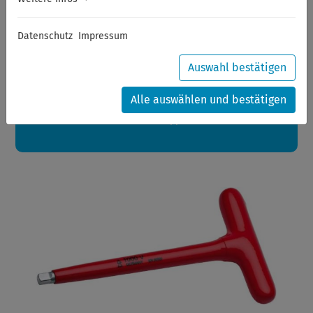
Sommerferien
Datenschutz
Impressum
Sehr geehrte Kunden,
zwischen 28.07.2026 und 21.08.2026 machen auch wir
Urlaub.
Auswahl bestätigen
Ihre Bestellungen in diesem Zeitraum werden ab dem
24.08.2026 verschickt.
Alle auswählen und bestätigen
Eine schöne Sommerpause
wünscht Ihnen Ihr Wuppertools-Team