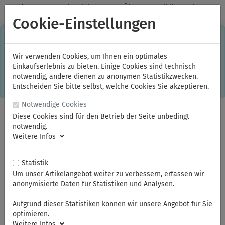
✓
Jeden Monat starke Aktionen
✓
Über 20 Qualitätsmarken
✓
Kostenlose Lieferung im Inland ab 150,00 Euro Bruttowarenwert
Cookie-Einstellungen
S
×
Dieser Online-Shop verwendet Cookies für ein optimales
Einkaufserlebnis. Dabei werden beispielsweise die Session-
Informationen oder die Spracheinstellung auf Ihrem Rechner
Wir verwenden Cookies, um Ihnen ein optimales
gespeichert. Ohne Cookies ist der Funktionsumfang des
Einkaufserlebnis zu bieten. Einige Cookies sind technisch
Online-Shops eingeschränkt.
notwendig, andere dienen zu anonymen Statistikzwecken.
Sind Sie damit nicht
einverstanden, klicken Sie bitte hier.
Entscheiden Sie bitte selbst, welche Cookies Sie akzeptieren.
Notwendige Cookies
Diese Cookies sind für den Betrieb der Seite unbedingt
notwendig.
Weitere Infos
Statistik
Um unser Artikelangebot weiter zu verbessern, erfassen wir
anonymisierte Daten für Statistiken und Analysen.
Sie sind hier:
Restposten
Aufgrund dieser Statistiken können wir unsere Angebot für Sie
optimieren.
Weitere Infos