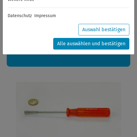
Sommerferien
Datenschutz
Impressum
Sehr geehrte Kunden,
zwischen 28.07.2026 und 21.08.2026 machen auch wir
Urlaub.
Auswahl bestätigen
Ihre Bestellungen in diesem Zeitraum werden ab dem
24.08.2026 verschickt.
Alle auswählen und bestätigen
Eine schöne Sommerpause
wünscht Ihnen Ihr Wuppertools-Team