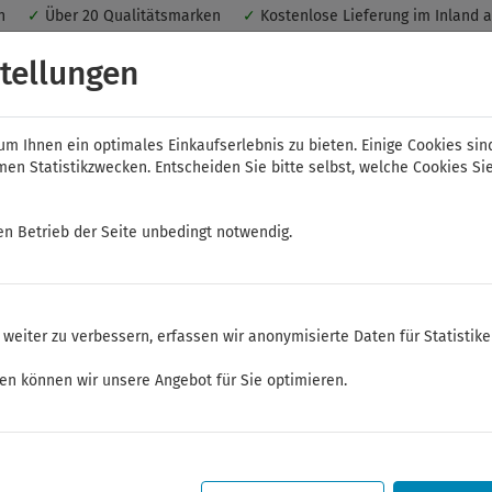
nen
✓
Über 20 Qualitätsmarken
✓
Kostenlose Lieferung im Inland 
 ein optimales Einkaufserlebnis. Dabei werden beispielsweise die Se
tellungen
peichert. Ohne Cookies ist der Funktionsumfang des Online-Shops ein
m Ihnen ein optimales Einkaufserlebnis zu bieten. Einige Cookies sin
n Statistikzwecken. Entscheiden Sie bitte selbst, welche Cookies Sie
en Betrieb der Seite unbedingt notwendig.
NWS
ELORA
FELO
Bauer & Böcker
weiter zu verbessern, erfassen wir anonymisierte Daten für Statistik
ken können wir unsere Angebot für Sie optimieren.
Sommerferien
Sehr geehrte Kunden,