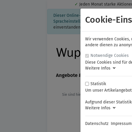
✓
Jeden Monat starke Aktio
Dieser Online-Shop verwendet Cookies für
Cookie-Eins
Spracheinstellung auf Ihrem Rechner ges
einverstanden, klicken Sie bitte hier.
Wir verwenden Cookies, u
andere dienen zu anonyme
Notwendige Cookies
Diese Cookies sind für d
Weitere Infos
Angebote & Neuheiten
FAMAG
Statistik
Um unser Artikelangebot 
Sie sind hier:
Restposten
Aufgrund dieser Statisti
Weitere Infos
Datenschutz
Impressum