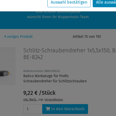
zwischen 28.07.2026 und 21.08.2026 machen auch wir Urlaub.
Auswahl bestätigen
Alle auswä
re Bestellungen in diesem Zeitraum werden ab dem 24.08.2026 verschic
Eine schöne Sommerpause
wünscht Ihnen Ihr Wuppertools-Team
voriges Produkt
Artikel 15 von 192
Schlitz-Schraubendreher 1x5,5x150, 
BE-8242
Artikelnummer: BAHCO8242
Bahco Werkzeuge für Profis
Schraubendreher für Schlitzschrauben
9,22 € /Stück
inkl. MwSt.
, zzgl.
Versandkosten
In den Warenkorb