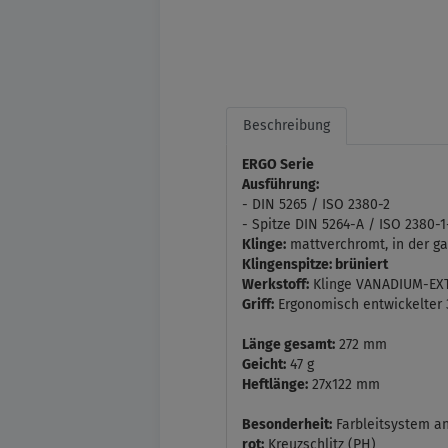
Beschreibung
ERGO Serie
Ausführung:
- DIN 5265 / ISO 2380-2
- Spitze DIN 5264-A / ISO 2380-1
Klinge:
mattverchromt, in der g
Klingenspitze: brüniert
Werkstoff:
Klinge VANADIUM-EX
Griff:
Ergonomisch entwickelter 
Länge gesamt:
272 mm
Geicht:
47 g
Heftlänge:
27x122 mm
Besonderheit:
Farbleitsystem an
rot:
Kreuzschlitz (PH)