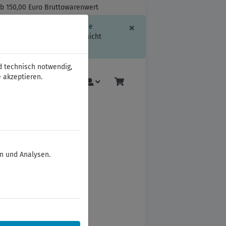
ab 150,00 Euro Bruttowarenwert
Schließen
×
ssion-Informationen oder die
geschränkt.
Sind Sie damit nicht
d technisch notwendig,
 akzeptieren.
Mehr
en und Analysen.