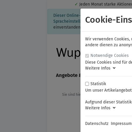
✓
Jeden Monat starke Aktio
Dieser Online-Shop verwendet Cookies für
Cookie-Eins
Spracheinstellung auf Ihrem Rechner ges
einverstanden, klicken Sie bitte hier.
Wir verwenden Cookies, u
andere dienen zu anonyme
Notwendige Cookies
Diese Cookies sind für d
Weitere Infos
Angebote & Neuheiten
FAMAG
Statistik
Um unser Artikelangebot 
Sie sind hier:
Wera
Schraubendreh
Aufgrund dieser Statisti
Weitere Infos
Datenschutz
Impressum