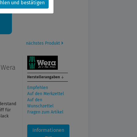
hlen und bestätigen
kt.
nächstes Produkt
, Wera
Herstellerangaben
↓
Empfehlen
Auf den Merkzettel
Auf den
derstand
Wunschzettel
ff für
Fragen zum Artikel
Black
Informationen