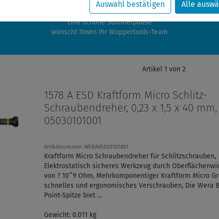
zwischen 28.07.2026 und 21.08.2026 machen auch wir Urlaub.
Auswahl bestätigen
Alle auswä
re Bestellungen in diesem Zeitraum werden ab dem 24.08.2026 verschic
Eine schöne Sommerpause
wünscht Ihnen Ihr Wuppertools-Team
Artikel 1 von 2
1578 A ESD Kraftform Micro Schlitz-
Schraubendreher, 0,23 x 1,5 x 40 mm
05030101001
Artikelnummer: WERA05030101001
Kraftform Micro Schraubendreher für Schlitzschrauben,
Elektrostatisch sicheres Werkzeug durch Oberflächenwi
von ? 10^9 Ohm, Mehrkomponentiger Kraftform Micro Gri
schnelles und ergonomisches Verschrauben, Die Wera 
Point-Spitze biet ...
Gewicht: 0.011 kg