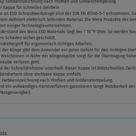
asy: Farbkennzeichnung nach Profilen und Größenstempelung
r Kappe für schnelles Zwirbeln
n an ESD Schraubwerkzeuge sind der DIN EN 61340-5-1 entnommen. Zu
em definiert elektrisch leitenden Material. Die Wera Produkte der Se
ften einiger Technologieunternehmen.
derstand des Wera ESD Materials liegt bei ? 10^9 Ohm. So werden Baut
n Schäden sicher geschützt.
rehergriff für ergonomisch richtiges Arbeiten.
r der Klinge gibt dem Anwender ein gutes Gefühl für den richtigen Dreh
en Weichzonen in Nähe der Klingenspitze sorgt für die Übertragung ho
hraube verloren geht.
der Schnelldrehzone unterhalb dieser Kappe ist blitzschnelles Zwirbe
bendrehern ohne drehbare Kappe entfällt.
: Farbkennzeichnung nach Profilen und Größenstempelung.
und ein aufwändiges Härteverfahren garantieren lange Nutzbarkeit der 
Passgenauigkeit.
ols