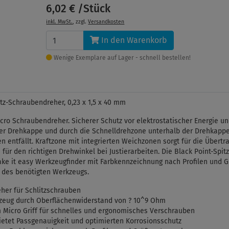
6,02 € /Stück
inkl. MwSt.
, zzgl.
Versandkosten
In den Warenkorb
Wenige Exemplare auf Lager - schnell bestellen!
itz-Schraubendreher, 0,23 x 1,5 x 40 mm
icro Schraubendreher. Sicherer Schutz vor elektrostatischer Energie
er Drehkappe und durch die Schnelldrehzone unterhalb der Drehkappe i
en entfällt. Kraftzone mit integrierten Weichzonen sorgt für die Übert
ür den richtigen Drehwinkel bei Justierarbeiten. Die Black Point-Spit
Take it easy Werkzeugfinder mit Farbkennzeichnung nach Profilen und
 des benötigten Werkzeugs.
her für Schlitzschrauben
kzeug durch Oberflächenwiderstand von ? 10^9 Ohm
Micro Griff für schnelles und ergonomisches Verschrauben
ietet Passgenauigkeit und optimierten Korrosionsschutz