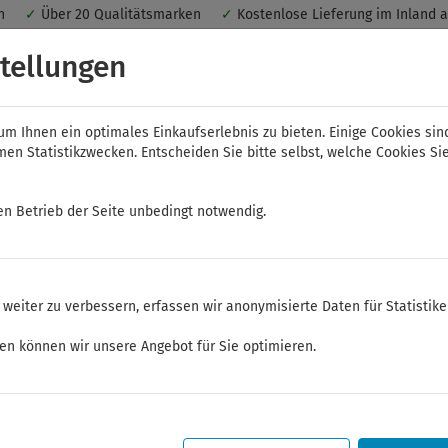
nen
✓
Über 20 Qualitätsmarken
✓
Kostenlose Lieferung im Inland 
 ein optimales Einkaufserlebnis. Dabei werden beispielsweise die Se
tellungen
peichert. Ohne Cookies ist der Funktionsumfang des Online-Shops ein
m Ihnen ein optimales Einkaufserlebnis zu bieten. Einige Cookies sin
n Statistikzwecken. Entscheiden Sie bitte selbst, welche Cookies Sie
en Betrieb der Seite unbedingt notwendig.
NWS
ELORA
FELO
Bauer & Böcker
weiter zu verbessern, erfassen wir anonymisierte Daten für Statistik
er
Serie ESD
ken können wir unsere Angebot für Sie optimieren.
Sommerferien
Sehr geehrte Kunden,