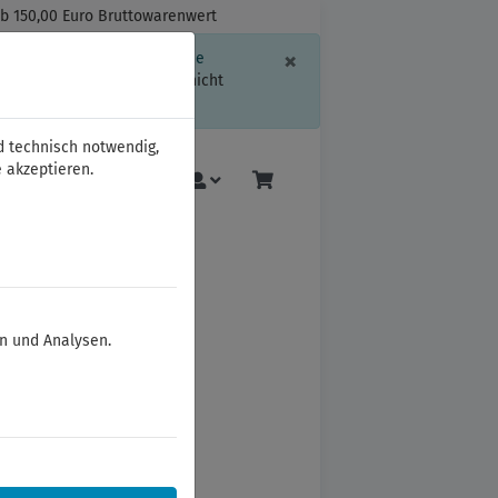
ab 150,00 Euro Bruttowarenwert
Schließen
×
ssion-Informationen oder die
geschränkt.
Sind Sie damit nicht
d technisch notwendig,
 akzeptieren.
Mehr
en und Analysen.