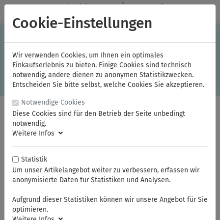
✓
Jeden Monat starke Aktionen
✓
Über 20 Qualitätsmarken
✓
Kostenlose Lieferung im Inland ab 150,00 Euro Bruttowarenwert
Cookie-Einstellungen
S
×
Dieser Online-Shop verwendet Cookies für ein optimales
Einkaufserlebnis. Dabei werden beispielsweise die Session-
Informationen oder die Spracheinstellung auf Ihrem Rechner
Wir verwenden Cookies, um Ihnen ein optimales
gespeichert. Ohne Cookies ist der Funktionsumfang des
Einkaufserlebnis zu bieten. Einige Cookies sind technisch
Online-Shops eingeschränkt.
notwendig, andere dienen zu anonymen Statistikzwecken.
Sind Sie damit nicht
einverstanden, klicken Sie bitte hier.
Entscheiden Sie bitte selbst, welche Cookies Sie akzeptieren.
Notwendige Cookies
Diese Cookies sind für den Betrieb der Seite unbedingt
notwendig.
Weitere Infos
Statistik
Um unser Artikelangebot weiter zu verbessern, erfassen wir
anonymisierte Daten für Statistiken und Analysen.
Sie sind hier:
Aufgrund dieser Statistiken können wir unsere Angebot für Sie
optimieren.
Weitere Infos