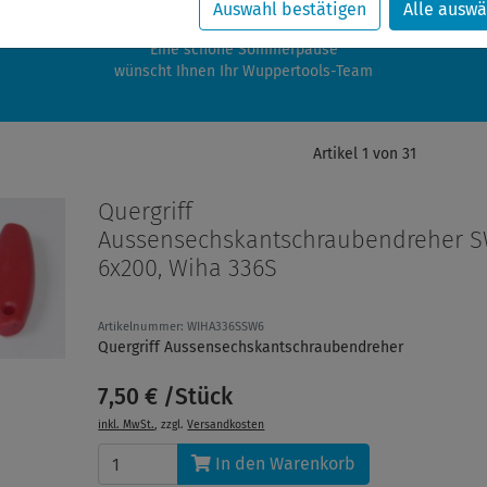
zwischen 28.07.2026 und 21.08.2026 machen auch wir Urlaub.
Auswahl bestätigen
Alle auswä
re Bestellungen in diesem Zeitraum werden ab dem 24.08.2026 verschic
Eine schöne Sommerpause
wünscht Ihnen Ihr Wuppertools-Team
Artikel 1 von 31
Quergriff
Aussensechskantschraubendreher 
6x200, Wiha 336S
Artikelnummer: WIHA336SSW6
Quergriff Aussensechskantschraubendreher
7,50 € /Stück
inkl. MwSt.
, zzgl.
Versandkosten
In den Warenkorb