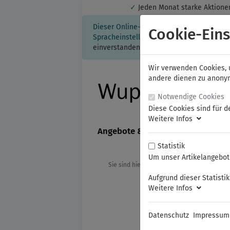
✓
Jeden Monat starke Aktio
Dieser Online-Shop verwendet Cookies für
Cookie-Eins
Spracheinstellung auf Ihrem Rechner ges
einverstanden, klicken Sie bitte hier.
Wir verwenden Cookies, u
andere dienen zu anonyme
Notwendige Cookies
Diese Cookies sind für d
Weitere Infos
Angebote & Neuheiten
FAMAG
Statistik
Um unser Artikelangebot 
Sie sind hier:
Aufgrund dieser Statisti
Weitere Infos
Datenschutz
Impressum