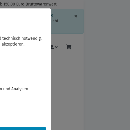
ab 150,00 Euro Bruttowarenwert
Schließen
×
ssion-Informationen oder die
geschränkt.
Sind Sie damit nicht
d technisch notwendig,
 akzeptieren.
Mehr
en und Analysen.