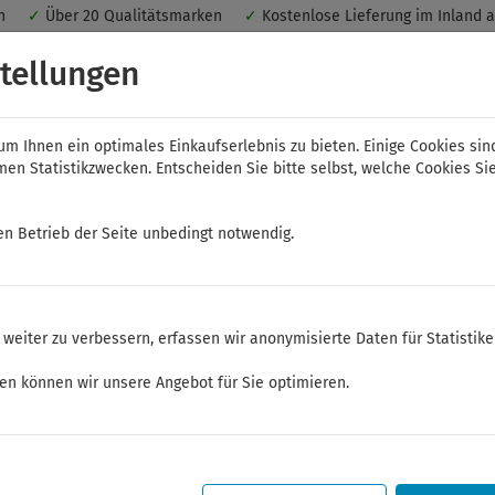
nen
✓
Über 20 Qualitätsmarken
✓
Kostenlose Lieferung im Inland 
 ein optimales Einkaufserlebnis. Dabei werden beispielsweise die Se
tellungen
peichert. Ohne Cookies ist der Funktionsumfang des Online-Shops ein
m Ihnen ein optimales Einkaufserlebnis zu bieten. Einige Cookies sin
n Statistikzwecken. Entscheiden Sie bitte selbst, welche Cookies Sie
en Betrieb der Seite unbedingt notwendig.
NWS
ELORA
FELO
Bauer & Böcker
weiter zu verbessern, erfassen wir anonymisierte Daten für Statistik
ken können wir unsere Angebot für Sie optimieren.
Sommerferien
Sehr geehrte Kunden,