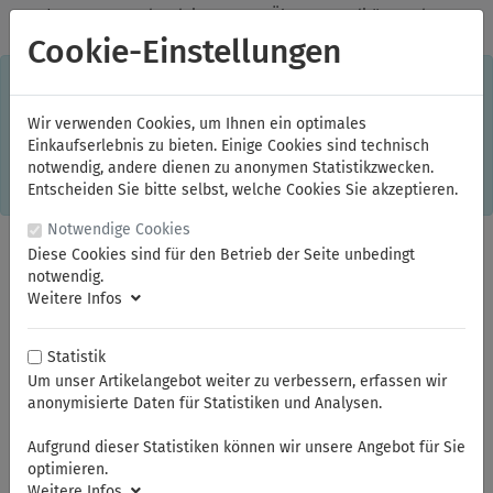
✓
Jeden Monat starke Aktionen
✓
Über 20 Qualitätsmarken
✓
Kostenlose Lieferung im Inland ab 150,00 Euro Bruttowarenwert
Cookie-Einstellungen
S
×
Dieser Online-Shop verwendet Cookies für ein optimales
Einkaufserlebnis. Dabei werden beispielsweise die Session-
Informationen oder die Spracheinstellung auf Ihrem Rechner
Wir verwenden Cookies, um Ihnen ein optimales
gespeichert. Ohne Cookies ist der Funktionsumfang des
Einkaufserlebnis zu bieten. Einige Cookies sind technisch
Online-Shops eingeschränkt.
notwendig, andere dienen zu anonymen Statistikzwecken.
Sind Sie damit nicht
einverstanden, klicken Sie bitte hier.
Entscheiden Sie bitte selbst, welche Cookies Sie akzeptieren.
Notwendige Cookies
Diese Cookies sind für den Betrieb der Seite unbedingt
notwendig.
Weitere Infos
Statistik
Um unser Artikelangebot weiter zu verbessern, erfassen wir
anonymisierte Daten für Statistiken und Analysen.
Sie sind hier:
Bauer & Böcker
Magnetwerkzeuge
Aufgrund dieser Statistiken können wir unsere Angebot für Sie
optimieren.
Weitere Infos