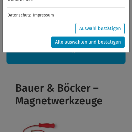
Sommerferien
Datenschutz
Impressum
Sehr geehrte Kunden,
zwischen 28.07.2026 und 21.08.2026 machen auch wir
Urlaub.
Auswahl bestätigen
Ihre Bestellungen in diesem Zeitraum werden ab dem
24.08.2026 verschickt.
Alle auswählen und bestätigen
Eine schöne Sommerpause
wünscht Ihnen Ihr Wuppertools-Team
Bauer & Böcker –
Magnetwerkzeuge