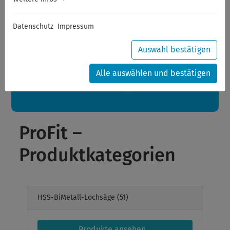
Sommerferien
Datenschutz
Impressum
Sehr geehrte Kunden,
zwischen 28.07.2026 und 21.08.2026 machen auch wir
Urlaub.
Auswahl bestätigen
Ihre Bestellungen in diesem Zeitraum werden ab dem
24.08.2026 verschickt.
Alle auswählen und bestätigen
Eine schöne Sommerpause
wünscht Ihnen Ihr Wuppertools-Team
ProFit –
Produktkategorien
HSS-BiMetall-Lochsäge
(51)
Produkte ansehen...