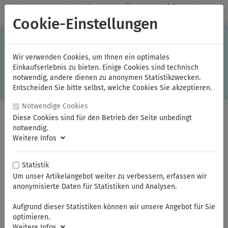
✓
Jeden Monat starke Aktionen
✓
Über 20 Qualitätsmarken
✓
Kostenlose Lieferung im Inland ab 150,00 Euro Bruttowarenwert
Cookie-Einstellungen
S
×
Dieser Online-Shop verwendet Cookies für ein optimales
Einkaufserlebnis. Dabei werden beispielsweise die Session-
Informationen oder die Spracheinstellung auf Ihrem Rechner
Wir verwenden Cookies, um Ihnen ein optimales
gespeichert. Ohne Cookies ist der Funktionsumfang des
Einkaufserlebnis zu bieten. Einige Cookies sind technisch
Online-Shops eingeschränkt.
notwendig, andere dienen zu anonymen Statistikzwecken.
Sind Sie damit nicht
einverstanden, klicken Sie bitte hier.
Entscheiden Sie bitte selbst, welche Cookies Sie akzeptieren.
Notwendige Cookies
Diese Cookies sind für den Betrieb der Seite unbedingt
notwendig.
Weitere Infos
Statistik
Um unser Artikelangebot weiter zu verbessern, erfassen wir
anonymisierte Daten für Statistiken und Analysen.
Sie sind hier:
ProFit
Aufgrund dieser Statistiken können wir unsere Angebot für Sie
optimieren.
Weitere Infos