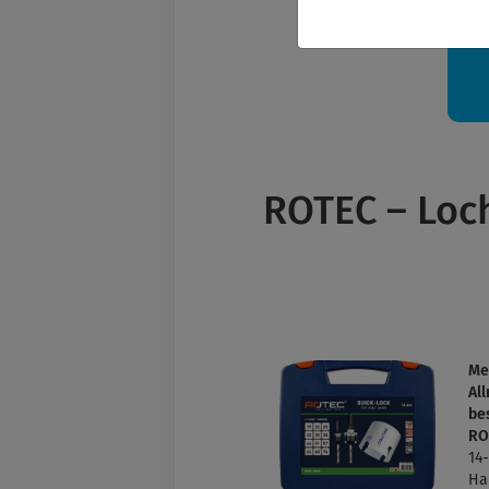
Ih
ROTEC – Loc
Me
All
be
RO
14
Ha