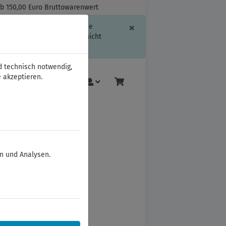
ab 150,00 Euro Bruttowarenwert
Schließen
×
ssion-Informationen oder die
geschränkt.
Sind Sie damit nicht
d technisch notwendig,
 akzeptieren.
Mehr
en und Analysen.