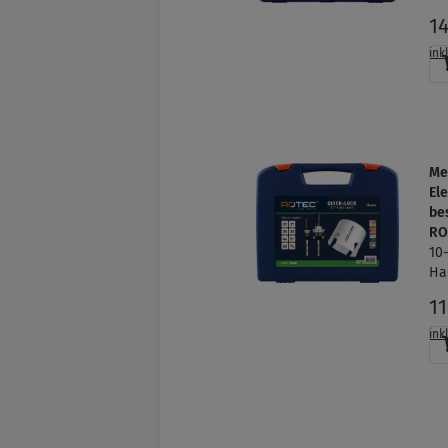
1
ink
Me
Ele
be
RO
10
Ha
1
ink