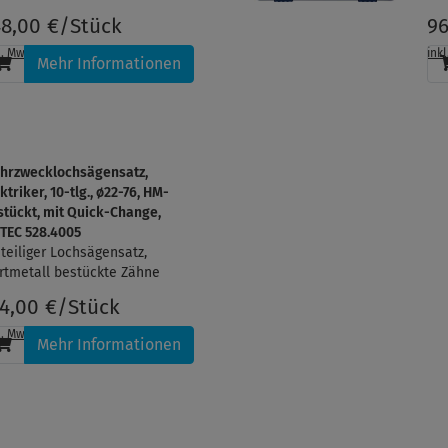
48,00 €/Stück
96
l. MwSt.
, zzgl.
Versandkosten
ink
Mehr Informationen
hrzwecklochsägensatz,
ktriker, 10-tlg., ø22-76, HM-
stückt, mit Quick-Change,
TEC 528.4005
-teiliger Lochsägensatz,
rtmetall bestückte Zähne
14,00 €/Stück
l. MwSt.
, zzgl.
Versandkosten
Mehr Informationen