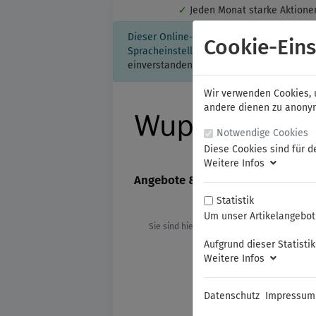
✓
Jeden Monat starke Aktio
Dieser Online-Shop verwendet Cookies für
Cookie-Eins
Spracheinstellung auf Ihrem Rechner ges
einverstanden, klicken Sie bitte hier.
Wir verwenden Cookies, u
andere dienen zu anonyme
Notwendige Cookies
Diese Cookies sind für d
Weitere Infos
Angebote & Neuheiten
FAMAG
Statistik
Um unser Artikelangebot 
Sie sind hier:
ROTEC
Lochsägen
Aufgrund dieser Statisti
Weitere Infos
Datenschutz
Impressum