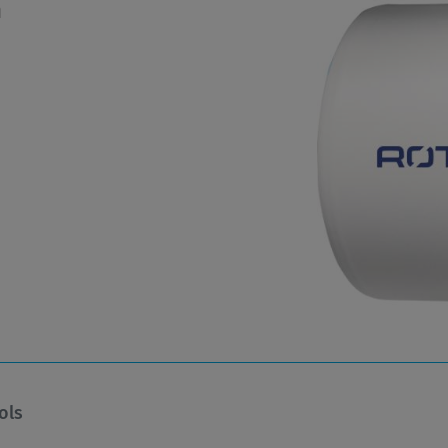
n
ols