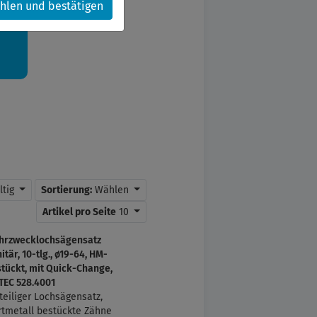
hlen und bestätigen
kt.
ltig
Sortierung:
Wählen
Artikel pro Seite
10
hrzwecklochsägensatz
itär, 10-tlg., ø19-64, HM-
tückt, mit Quick-Change,
TEC 528.4001
teiliger Lochsägensatz,
tmetall bestückte Zähne