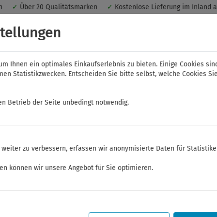
nen
✓
Über 20 Qualitätsmarken
✓
Kostenlose Lieferung im Inland 
 ein optimales Einkaufserlebnis. Dabei werden beispielsweise die Se
tellungen
peichert. Ohne Cookies ist der Funktionsumfang des Online-Shops ein
m Ihnen ein optimales Einkaufserlebnis zu bieten. Einige Cookies sin
n Statistikzwecken. Entscheiden Sie bitte selbst, welche Cookies Sie
en Betrieb der Seite unbedingt notwendig.
NWS
ELORA
FELO
Bauer & Böcker
weiter zu verbessern, erfassen wir anonymisierte Daten für Statistik
ken können wir unsere Angebot für Sie optimieren.
Sommerferien
Sehr geehrte Kunden,