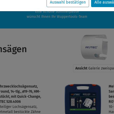
zwischen 28.07.2026 und 21.08.2026 machen auch wir Urlaub.
Auswahl bestätigen
Alle auswä
re Bestellungen in diesem Zeitraum werden ab dem 24.08.2026 verschic
Eine schöne Sommerpause
wünscht Ihnen Ihr Wuppertools-Team
hsägen
Ansicht
Galerie zweispa
hrzwecklochsägensatz,
Me
round, 14-tlg., ø19-76, HM-
San
stückt, mit Quick-Change,
bes
TEC 528.4006
RO
-teiliger Lochsägensatz,
10-
rtmetall bestückte Zähne
Har