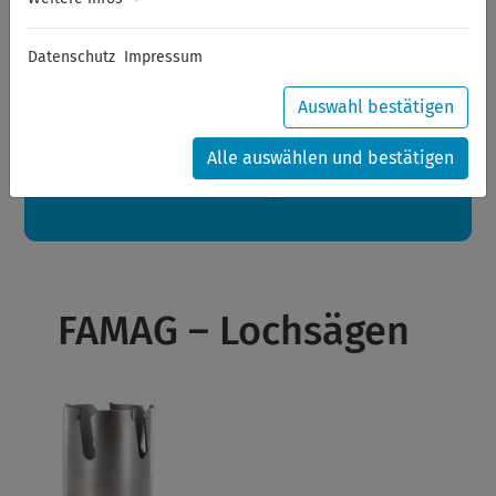
Sommerferien
Datenschutz
Impressum
Sehr geehrte Kunden,
zwischen 28.07.2026 und 21.08.2026 machen auch wir
Urlaub.
Auswahl bestätigen
Ihre Bestellungen in diesem Zeitraum werden ab dem
24.08.2026 verschickt.
Alle auswählen und bestätigen
Eine schöne Sommerpause
wünscht Ihnen Ihr Wuppertools-Team
FAMAG – Lochsägen