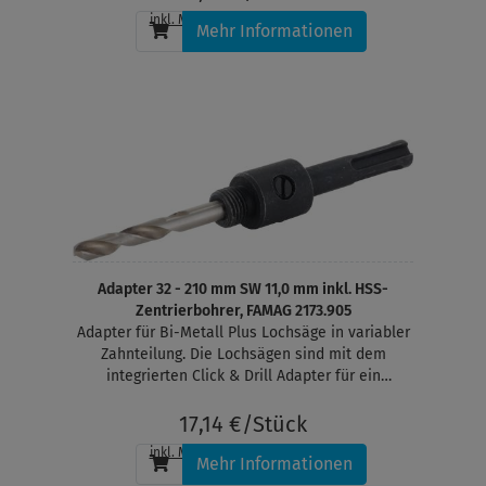
Ritzhärte von 6 sägen.
inkl. MwSt.
, zzgl.
Versandkosten
Mehr Informationen
Adapter 32 - 210 mm SW 11,0 mm inkl. HSS-
Zentrierbohrer, FAMAG 2173.905
Adapter für Bi-Metall Plus Lochsäge in variabler
Zahnteilung. Die Lochsägen sind mit dem
integrierten Click & Drill Adapter für ein
kinderleichtes Entfernen des Bohrkerns
ausgestattet
17,14 €/Stück
inkl. MwSt.
, zzgl.
Versandkosten
Mehr Informationen