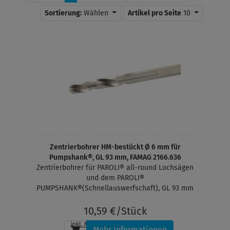
Sortierung:
Wählen
Artikel pro Seite
10
Zentrierbohrer HM-bestückt Ø 6 mm für
Pumpshank®, GL 93 mm, FAMAG 2166.636
Zentrierbohrer für PAROLI® all-round Lochsägen
und dem PAROLI®
PUMPSHANK®(Schnellauswerfschaft), GL 93 mm
10,59 €/Stück
inkl. MwSt.
, zzgl.
Versandkosten
Mehr Informationen