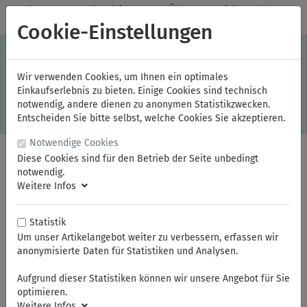
✓
Jeden Monat starke Aktionen
✓
Über 20 Qualitätsmarken
✓
Kostenlose Lieferung im Inland ab 150,00 Euro Bruttowarenwert
Cookie-Einstellungen
S
×
Dieser Online-Shop verwendet Cookies für ein optimales
Einkaufserlebnis. Dabei werden beispielsweise die Session-
Informationen oder die Spracheinstellung auf Ihrem Rechner
Wir verwenden Cookies, um Ihnen ein optimales
gespeichert. Ohne Cookies ist der Funktionsumfang des
Einkaufserlebnis zu bieten. Einige Cookies sind technisch
Online-Shops eingeschränkt.
notwendig, andere dienen zu anonymen Statistikzwecken.
Sind Sie damit nicht
einverstanden, klicken Sie bitte hier.
Entscheiden Sie bitte selbst, welche Cookies Sie akzeptieren.
Notwendige Cookies
Diese Cookies sind für den Betrieb der Seite unbedingt
notwendig.
Weitere Infos
Statistik
Um unser Artikelangebot weiter zu verbessern, erfassen wir
anonymisierte Daten für Statistiken und Analysen.
Sie sind hier:
FAMAG
Lochsägen
Aufgrund dieser Statistiken können wir unsere Angebot für Sie
optimieren.
Weitere Infos