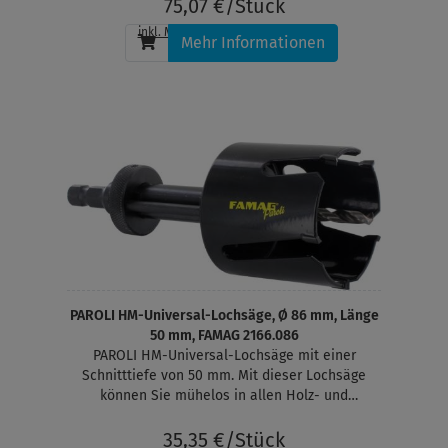
Kunststoffe. Ideal geeignet zum Bohren von
75,07 €/Stück
Durchgangslöchern in Massivholz für Lüftungs-,
inkl. MwSt.
, zzgl.
Versandkosten
Abfluss- und Rauchabzugsrohre. Für den
Mehr Informationen
Führungszapfen muss ein Loch im Durchmeser
10 mm vorgebohrt werden
PAROLI HM-Universal-Lochsäge, Ø 86 mm, Länge
50 mm, FAMAG 2166.086
PAROLI HM-Universal-Lochsäge mit einer
Schnitttiefe von 50 mm. Mit dieser Lochsäge
können Sie mühelos in allen Holz- und
Plattenwerkstoffen, MDF, Gasbeton, Gipskarton,
Kunststoffe und Wandfliesen bis zu einer
35,35 €/Stück