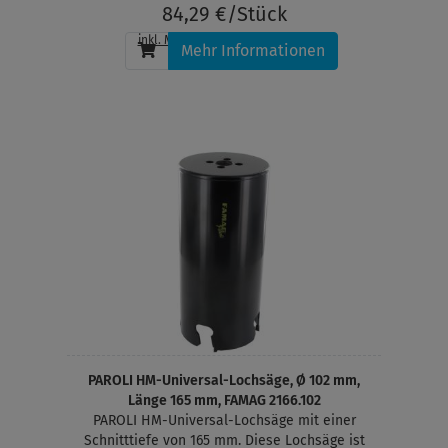
Kunststoffe. Ideal geeignet zum Bohren von
84,29 €/Stück
Durchgangslöchern in Massivholz für Lüftungs-,
inkl. MwSt.
, zzgl.
Versandkosten
Abfluss- und Rauchabzugsrohre. Für den
Mehr Informationen
Führungszapfen muss ein Loch im Durchmeser
10 mm vorgebohrt werden
PAROLI HM-Universal-Lochsäge, Ø 102 mm,
Länge 165 mm, FAMAG 2166.102
PAROLI HM-Universal-Lochsäge mit einer
Schnitttiefe von 165 mm. Diese Lochsäge ist