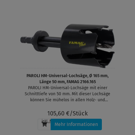
PAROLI HM-Universal-Lochsäge, Ø 165 mm,
Länge 50 mm, FAMAG 2166.165
PAROLI HM-Universal-Lochsäge mit einer
Schnitttiefe von 50 mm. Mit dieser Lochsäge
können Sie mühelos in allen Holz- und
Plattenwerkstoffen, MDF, Gasbeton, Gipskarton,
Kunststoffe und Wandfliesen bis zu einer
105,60 €/Stück
Ritzhärte von 6 sägen.
inkl. MwSt.
, zzgl.
Versandkosten
Mehr Informationen