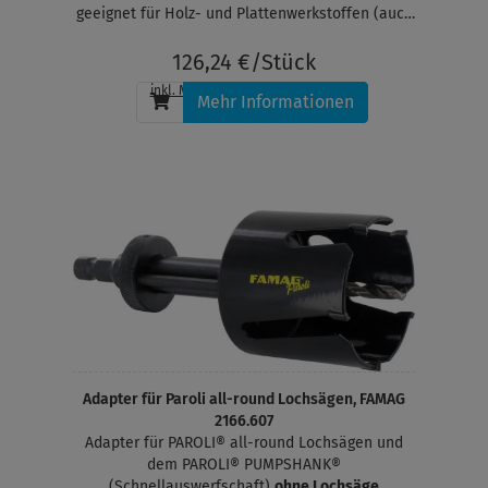
geeignet für Holz- und Plattenwerkstoffen (auch
Massivholz), MDF, Gasbeton, Gipskarton,
Kunststoffe. Ideal geeignet zum Bohren von
126,24 €/Stück
Durchgangslöchern in Massivholz für Lüftungs-,
inkl. MwSt.
, zzgl.
Versandkosten
Abfluss- und Rauchabzugsrohre. Für den
Mehr Informationen
Führungszapfen muss ein Loch im Durchmesser
10 mm vorgebohrt werden
Adapter für Paroli all-round Lochsägen, FAMAG
2166.607
Adapter für PAROLI® all-round Lochsägen und
dem PAROLI® PUMPSHANK®
(Schnellauswerfschaft)
ohne Lochsäge