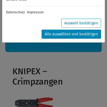
Sommerferien
Datenschutz
Impressum
Sehr geehrte Kunden,
zwischen 28.07.2026 und 21.08.2026 machen auch wir
Urlaub.
Auswahl bestätigen
Ihre Bestellungen in diesem Zeitraum werden ab dem
24.08.2026 verschickt.
Alle auswählen und bestätigen
Eine schöne Sommerpause
wünscht Ihnen Ihr Wuppertools-Team
KNIPEX –
Crimpzangen