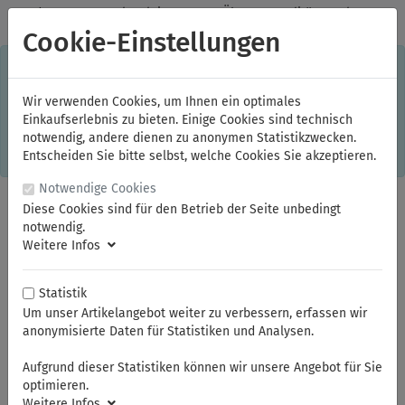
✓
Jeden Monat starke Aktionen
✓
Über 20 Qualitätsmarken
✓
Kostenlose Lieferung im Inland ab 150,00 Euro Bruttowarenwert
Cookie-Einstellungen
S
×
Dieser Online-Shop verwendet Cookies für ein optimales
Einkaufserlebnis. Dabei werden beispielsweise die Session-
Informationen oder die Spracheinstellung auf Ihrem Rechner
Wir verwenden Cookies, um Ihnen ein optimales
gespeichert. Ohne Cookies ist der Funktionsumfang des
Einkaufserlebnis zu bieten. Einige Cookies sind technisch
Online-Shops eingeschränkt.
notwendig, andere dienen zu anonymen Statistikzwecken.
Sind Sie damit nicht
einverstanden, klicken Sie bitte hier.
Entscheiden Sie bitte selbst, welche Cookies Sie akzeptieren.
Notwendige Cookies
Diese Cookies sind für den Betrieb der Seite unbedingt
notwendig.
Weitere Infos
Statistik
Um unser Artikelangebot weiter zu verbessern, erfassen wir
anonymisierte Daten für Statistiken und Analysen.
Sie sind hier:
KNIPEX
Crimpzangen
Aufgrund dieser Statistiken können wir unsere Angebot für Sie
optimieren.
Weitere Infos