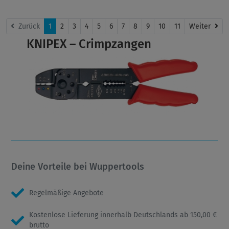
Wei
Zurück
1
2
3
4
5
6
7
8
9
10
11
Weiter
KNIPEX – Crimpzangen
Deine Vorteile bei Wuppertools
Regelmäßige Angebote
Kostenlose Lieferung innerhalb Deutschlands ab 150,00 €
brutto