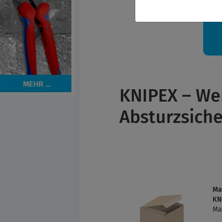
Ih
KNIPEX – We
Absturzsich
Ma
KN
Ma