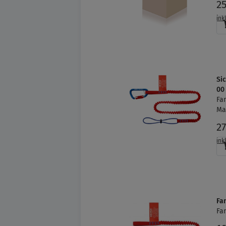
2
ink
Si
00
Fa
Ma
2
ink
Fa
Fa