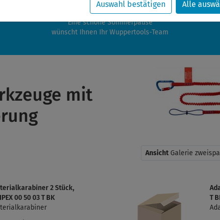
zwischen 28.07.2026 und 21.08.2026 machen auch wir Urlaub.
Auswahl bestätigen
Alle auswä
re Bestellungen in diesem Zeitraum werden ab dem 24.08.2026 verschic
Eine schöne Sommerpause
wünscht Ihnen Ihr Wuppertools-Team
rkzeuge mit
erung
Ansicht
Galerie zweispa
terialkarabiner 2 Stück,
Ada
IPEX 00 50 03 T BK
T 
terialkarabiner
Ad