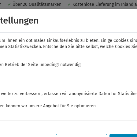
nen
✓
Über 20 Qualitätsmarken
✓
Kostenlose Lieferung im Inland 
 ein optimales Einkaufserlebnis. Dabei werden beispielsweise die Se
tellungen
peichert. Ohne Cookies ist der Funktionsumfang des Online-Shops ein
m Ihnen ein optimales Einkaufserlebnis zu bieten. Einige Cookies sin
n Statistikzwecken. Entscheiden Sie bitte selbst, welche Cookies Sie
en Betrieb der Seite unbedingt notwendig.
NWS
ELORA
FELO
Bauer & Böcker
weiter zu verbessern, erfassen wir anonymisierte Daten für Statistik
 Absturzsicherung
ken können wir unsere Angebot für Sie optimieren.
Sommerferien
Sehr geehrte Kunden,