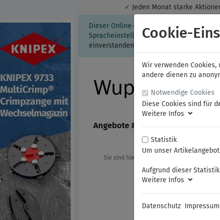
✓
Jeden Monat starke Aktio
Dieser Online-Shop verwendet Cookies für
Cookie-Eins
Spracheinstellung auf Ihrem Rechner ges
einverstanden, klicken Sie bitte hier.
Wir verwenden Cookies, u
andere dienen zu anonyme
Notwendige Cookies
Diese Cookies sind für d
Weitere Infos
Angebote & Neuheiten
FAMAG
Statistik
Um unser Artikelangebot 
Sie sind hier:
KNIPEX
Werkzeuge mit
Aufgrund dieser Statisti
Weitere Infos
Datenschutz
Impressum