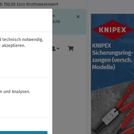
ab 150,00 Euro Bruttowarenwert
Schließen
×
ssion-Informationen oder die
geschränkt.
Sind Sie damit nicht
d technisch notwendig,
 akzeptieren.
Mehr
en und Analysen.