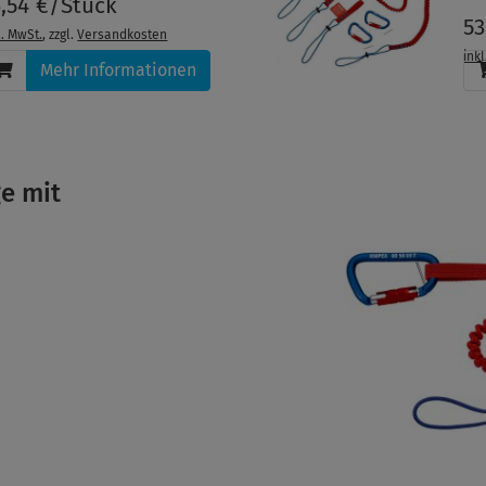
6,54 €/Stück
53
l. MwSt.
, zzgl.
Versandkosten
ink
Mehr Informationen
e mit