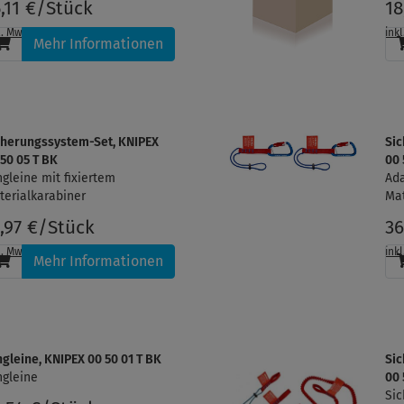
5,11 €/Stück
18
l. MwSt.
, zzgl.
Versandkosten
ink
Mehr Informationen
cherungssystem-Set, KNIPEX
Si
 50 05 T BK
00 
ngleine mit fixiertem
Ada
terialkarabiner
Mat
7,97 €/Stück
36
l. MwSt.
, zzgl.
Versandkosten
ink
Mehr Informationen
ngleine, KNIPEX 00 50 01 T BK
Si
ngleine
00 
Si