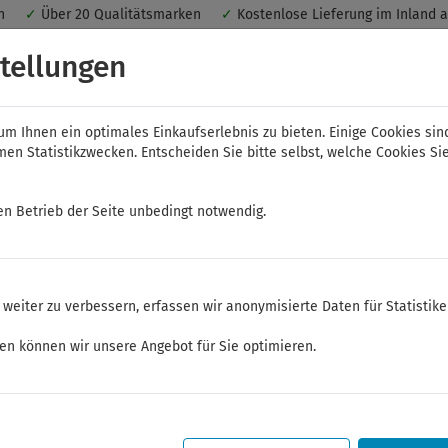
nen
✓
Über 20 Qualitätsmarken
✓
Kostenlose Lieferung im Inland 
 ein optimales Einkaufserlebnis. Dabei werden beispielsweise die Se
tellungen
peichert. Ohne Cookies ist der Funktionsumfang des Online-Shops ein
m Ihnen ein optimales Einkaufserlebnis zu bieten. Einige Cookies sin
n Statistikzwecken. Entscheiden Sie bitte selbst, welche Cookies Sie
en Betrieb der Seite unbedingt notwendig.
NWS
ELORA
FELO
Bauer & Böcker
weiter zu verbessern, erfassen wir anonymisierte Daten für Statistik
d Feinmechanikerwerkzeuge
ken können wir unsere Angebot für Sie optimieren.
Sommerferien
Sehr geehrte Kunden,