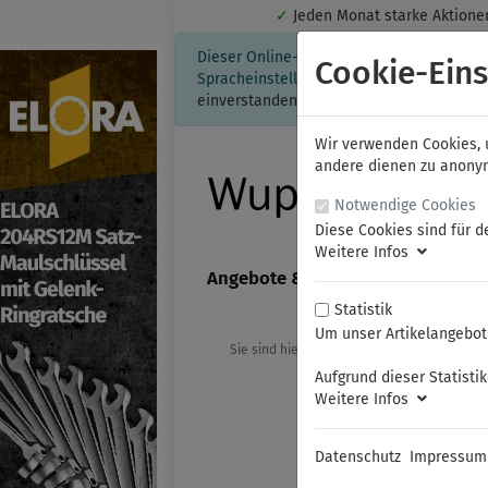
✓
Jeden Monat starke Aktio
Dieser Online-Shop verwendet Cookies für
Cookie-Eins
Spracheinstellung auf Ihrem Rechner ges
einverstanden, klicken Sie bitte hier.
Wir verwenden Cookies, u
andere dienen zu anonyme
Notwendige Cookies
Diese Cookies sind für d
Weitere Infos
Angebote & Neuheiten
FAMAG
Statistik
Um unser Artikelangebot 
Sie sind hier:
ELORA
Elektriker- un
Aufgrund dieser Statisti
Weitere Infos
Datenschutz
Impressum