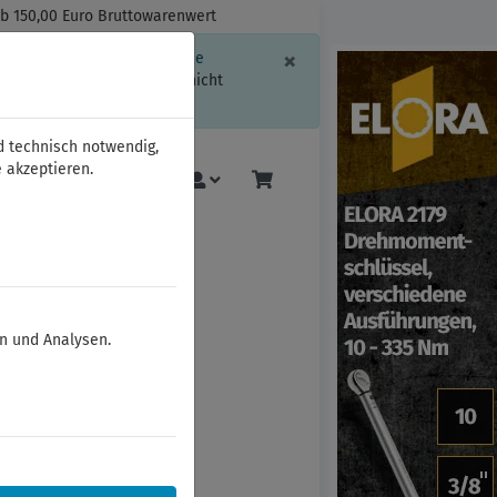
ab 150,00 Euro Bruttowarenwert
Schließen
×
ssion-Informationen oder die
geschränkt.
Sind Sie damit nicht
d technisch notwendig,
 akzeptieren.
Mehr
en und Analysen.