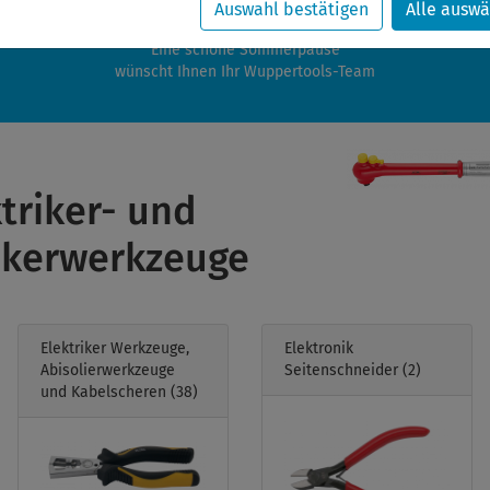
zwischen 28.07.2026 und 21.08.2026 machen auch wir Urlaub.
Auswahl bestätigen
Alle auswä
re Bestellungen in diesem Zeitraum werden ab dem 24.08.2026 verschic
Eine schöne Sommerpause
wünscht Ihnen Ihr Wuppertools-Team
triker- und
ikerwerkzeuge
Elektriker Werkzeuge,
Elektronik
Abisolierwerkzeuge
Seitenschneider
(2)
und Kabelscheren
(38)