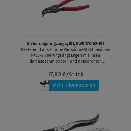
Sicherungsringzange, I01, NWS 178-62-I01
Bestehend aus Chrom-Vanadium-Stahl besitzen
NWS-Sicherungsringzangen mit ihren
durchgeschmiedeten und abgedrehten
Präzisionsspitzen ein bruch- und
abrutschsicheres Profil, damit ein hohes
17,80 €/Stück
Sicherheitsniveau gewährleistet werden kann.
inkl. MwSt.
, zzgl.
Versandkosten
Mehr Informationen