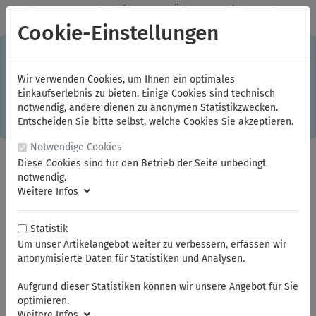
✓
Jeden Monat starke Aktionen
✓
Über 20 Qualitätsmarken
✓
Kostenlose Lieferung im Inland ab 150,00 Euro Bruttowarenwert
Cookie-Einstellungen
S
×
Dieser Online-Shop verwendet Cookies für ein optimales
Einkaufserlebnis. Dabei werden beispielsweise die Session-
Informationen oder die Spracheinstellung auf Ihrem Rechner
Wir verwenden Cookies, um Ihnen ein optimales
gespeichert. Ohne Cookies ist der Funktionsumfang des
Einkaufserlebnis zu bieten. Einige Cookies sind technisch
Online-Shops eingeschränkt.
notwendig, andere dienen zu anonymen Statistikzwecken.
Sind Sie damit nicht
einverstanden, klicken Sie bitte hier.
Entscheiden Sie bitte selbst, welche Cookies Sie akzeptieren.
Notwendige Cookies
Diese Cookies sind für den Betrieb der Seite unbedingt
notwendig.
Weitere Infos
Statistik
Um unser Artikelangebot weiter zu verbessern, erfassen wir
anonymisierte Daten für Statistiken und Analysen.
Sie sind hier:
NWS
Automobilwerkzeuge
Aufgrund dieser Statistiken können wir unsere Angebot für Sie
optimieren.
Weitere Infos