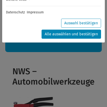
Sommerferien
Datenschutz
Impressum
Sehr geehrte Kunden,
zwischen 28.07.2026 und 21.08.2026 machen auch wir
Urlaub.
Auswahl bestätigen
Ihre Bestellungen in diesem Zeitraum werden ab dem
24.08.2026 verschickt.
Alle auswählen und bestätigen
Eine schöne Sommerpause
wünscht Ihnen Ihr Wuppertools-Team
NWS –
Automobilwerkzeuge