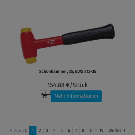
Schonhammer, 35, NWS 213-35
154,88 €/Stück
inkl. MwSt.
, zzgl.
Versandkosten
Mehr Informationen
...
Weit
Zurück
1
2
3
4
5
6
7
8
9
19
Weiter