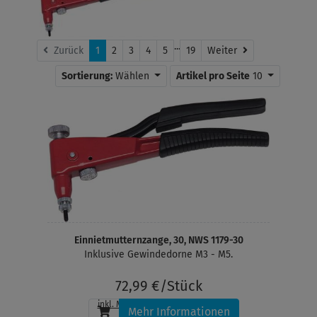
...
Weiter
Zurück
1
2
3
4
5
19
Weiter
Sortierung:
Wählen
Artikel pro Seite
10
Einnietmutternzange, 30, NWS 1179-30
Inklusive Gewindedorne M3 - M5.
72,99 €/Stück
inkl. MwSt.
, zzgl.
Versandkosten
Mehr Informationen