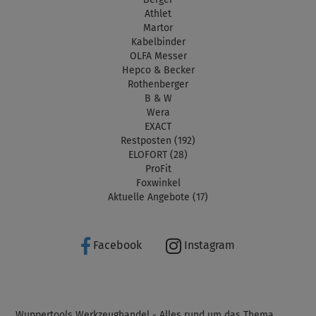
Athlet
Martor
Kabelbinder
OLFA Messer
Hepco & Becker
Rothenberger
B & W
Wera
EXACT
Restposten (192)
ELOFORT (28)
ProFit
Foxwinkel
Aktuelle Angebote (17)
Facebook
Instagram
Wuppertools Werkzeughandel - Alles rund um das Thema