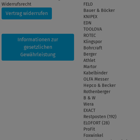
Widerrufsrecht
FELO
Bauer & Böcker
Vertrag widerrufen
KNIPEX
EDN
TOOLOVA
ROTEC
Informationen zur
Klingspor
gesetzlichen
Bohrcraft
Gewährleistung
Berger
Athlet
Martor
Kabelbinder
OLFA Messer
Hepco & Becker
Rothenberger
B & W
Wera
EXACT
Restposten (192)
ELOFORT (28)
ProFit
Foxwinkel