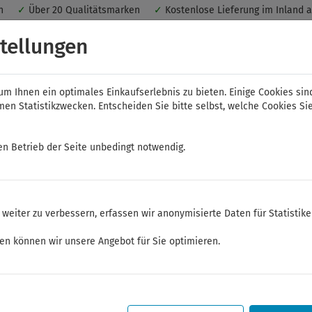
nen
✓
Über 20 Qualitätsmarken
✓
Kostenlose Lieferung im Inland 
 ein optimales Einkaufserlebnis. Dabei werden beispielsweise die Se
tellungen
peichert. Ohne Cookies ist der Funktionsumfang des Online-Shops ein
m Ihnen ein optimales Einkaufserlebnis zu bieten. Einige Cookies sin
n Statistikzwecken. Entscheiden Sie bitte selbst, welche Cookies Sie
en Betrieb der Seite unbedingt notwendig.
NWS
ELORA
FELO
Bauer & Böcker
weiter zu verbessern, erfassen wir anonymisierte Daten für Statistik
torie
ken können wir unsere Angebot für Sie optimieren.
Sommerferien
Sehr geehrte Kunden,