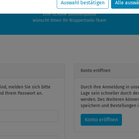
zwischen 28.07.2026 und 21.08.2026 machen auch wir Urlaub.
Auswahl bestätigen
Alle auswä
re Bestellungen in diesem Zeitraum werden ab dem 24.08.2026 verschic
Eine schöne Sommerpause
wünscht Ihnen Ihr Wuppertools-Team
Konto eröffnen
ind, melden Sie sich bitte
Durch Ihre Anmeldung in uns
und Ihrem Passwort an.
Lage sein schneller durch de
werden. Des Weiteren könne
speichern und Bestellungen i
Konto eröffnen