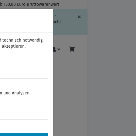
ab 150,00 Euro Bruttowarenwert
Schließen
×
ssion-Informationen oder die
geschränkt.
Sind Sie damit nicht
d technisch notwendig,
 akzeptieren.
Mehr
en und Analysen.