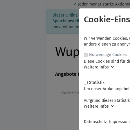
✓
Jeden Monat starke Aktio
Dieser Online-Shop verwendet Cookies für
Cookie-Eins
Spracheinstellung auf Ihrem Rechner ges
einverstanden, klicken Sie bitte hier.
Wir verwenden Cookies, u
andere dienen zu anonyme
Notwendige Cookies
Diese Cookies sind für d
Weitere Infos
Angebote & Neuheiten
FAMAG
Statistik
Um unser Artikelangebot 
Sie sind hier:
Mein Konto
Bestellhis
Aufgrund dieser Statisti
Weitere Infos
Datenschutz
Impressum