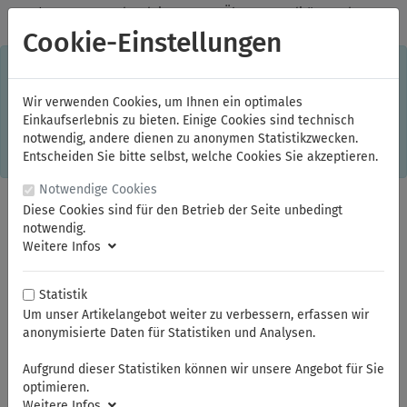
✓
Jeden Monat starke Aktionen
✓
Über 20 Qualitätsmarken
✓
Kostenlose Lieferung im Inland ab 150,00 Euro Bruttowarenwert
Cookie-Einstellungen
S
×
Dieser Online-Shop verwendet Cookies für ein optimales
Einkaufserlebnis. Dabei werden beispielsweise die Session-
Informationen oder die Spracheinstellung auf Ihrem Rechner
Wir verwenden Cookies, um Ihnen ein optimales
gespeichert. Ohne Cookies ist der Funktionsumfang des
Einkaufserlebnis zu bieten. Einige Cookies sind technisch
Online-Shops eingeschränkt.
notwendig, andere dienen zu anonymen Statistikzwecken.
Sind Sie damit nicht
einverstanden, klicken Sie bitte hier.
Entscheiden Sie bitte selbst, welche Cookies Sie akzeptieren.
Notwendige Cookies
Diese Cookies sind für den Betrieb der Seite unbedingt
notwendig.
Weitere Infos
Statistik
Um unser Artikelangebot weiter zu verbessern, erfassen wir
anonymisierte Daten für Statistiken und Analysen.
Sie sind hier:
KNIPEX
Schaltschrank-Schlüssel
Aufgrund dieser Statistiken können wir unsere Angebot für Sie
optimieren.
Weitere Infos