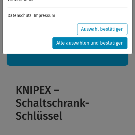
Sommerferien
Datenschutz
Impressum
Sehr geehrte Kunden,
zwischen 28.07.2026 und 21.08.2026 machen auch wir
Urlaub.
Auswahl bestätigen
Ihre Bestellungen in diesem Zeitraum werden ab dem
24.08.2026 verschickt.
Alle auswählen und bestätigen
Eine schöne Sommerpause
wünscht Ihnen Ihr Wuppertools-Team
KNIPEX –
Schaltschrank-
Schlüssel