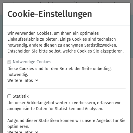
✓
Jeden Monat starke Aktionen
✓
Über 20 Qualitätsmarken
✓
Kostenlose Lieferung im Inland ab 150,00 Euro Bruttowarenwert
Cookie-Einstellungen
S
×
Dieser Online-Shop verwendet Cookies für ein optimales
Einkaufserlebnis. Dabei werden beispielsweise die Session-
Informationen oder die Spracheinstellung auf Ihrem Rechner
Wir verwenden Cookies, um Ihnen ein optimales
gespeichert. Ohne Cookies ist der Funktionsumfang des
Einkaufserlebnis zu bieten. Einige Cookies sind technisch
Online-Shops eingeschränkt.
notwendig, andere dienen zu anonymen Statistikzwecken.
Sind Sie damit nicht
einverstanden, klicken Sie bitte hier.
Entscheiden Sie bitte selbst, welche Cookies Sie akzeptieren.
Notwendige Cookies
Diese Cookies sind für den Betrieb der Seite unbedingt
notwendig.
Weitere Infos
Statistik
Um unser Artikelangebot weiter zu verbessern, erfassen wir
anonymisierte Daten für Statistiken und Analysen.
Sie sind hier:
ELOFORT
Aufgrund dieser Statistiken können wir unsere Angebot für Sie
optimieren.
Weitere Infos