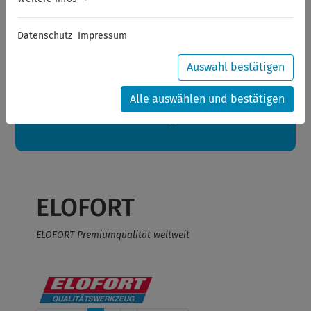
Sommerferien
Datenschutz
Impressum
Sehr geehrte Kunden,
zwischen 28.07.2026 und 21.08.2026 machen auch wir
Urlaub.
Auswahl bestätigen
Ihre Bestellungen in diesem Zeitraum werden ab dem
24.08.2026 verschickt.
Alle auswählen und bestätigen
Eine schöne Sommerpause
wünscht Ihnen Ihr Wuppertools-Team
ELOFORT
ELOFORT Premiumqualität weltweit