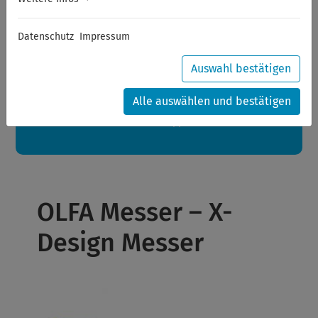
Sommerferien
Datenschutz
Impressum
Sehr geehrte Kunden,
zwischen 28.07.2026 und 21.08.2026 machen auch wir
Urlaub.
Auswahl bestätigen
Ihre Bestellungen in diesem Zeitraum werden ab dem
24.08.2026 verschickt.
Alle auswählen und bestätigen
Eine schöne Sommerpause
wünscht Ihnen Ihr Wuppertools-Team
OLFA Messer – X-
Design Messer