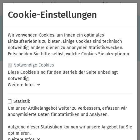
✓
Jeden Monat starke Aktionen
✓
Über 20 Qualitätsmarken
✓
Kostenlose Lieferung im Inland ab 150,00 Euro Bruttowarenwert
Cookie-Einstellungen
S
×
Dieser Online-Shop verwendet Cookies für ein optimales
Einkaufserlebnis. Dabei werden beispielsweise die Session-
Informationen oder die Spracheinstellung auf Ihrem Rechner
Wir verwenden Cookies, um Ihnen ein optimales
gespeichert. Ohne Cookies ist der Funktionsumfang des
Einkaufserlebnis zu bieten. Einige Cookies sind technisch
Online-Shops eingeschränkt.
notwendig, andere dienen zu anonymen Statistikzwecken.
Sind Sie damit nicht
einverstanden, klicken Sie bitte hier.
Entscheiden Sie bitte selbst, welche Cookies Sie akzeptieren.
Notwendige Cookies
Diese Cookies sind für den Betrieb der Seite unbedingt
notwendig.
Weitere Infos
Statistik
Um unser Artikelangebot weiter zu verbessern, erfassen wir
anonymisierte Daten für Statistiken und Analysen.
Sie sind hier:
OLFA Messer
X-Design Messer
Aufgrund dieser Statistiken können wir unsere Angebot für Sie
optimieren.
Weitere Infos