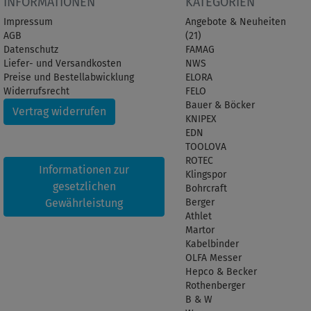
INFORMATIONEN
KATEGORIEN
Impressum
Angebote & Neuheiten
AGB
(21)
Datenschutz
FAMAG
Liefer- und Versandkosten
NWS
Preise und Bestellabwicklung
ELORA
Widerrufsrecht
FELO
Bauer & Böcker
Vertrag widerrufen
KNIPEX
EDN
TOOLOVA
ROTEC
Informationen zur
Klingspor
gesetzlichen
Bohrcraft
Gewährleistung
Berger
Athlet
Martor
Kabelbinder
OLFA Messer
Hepco & Becker
Rothenberger
B & W