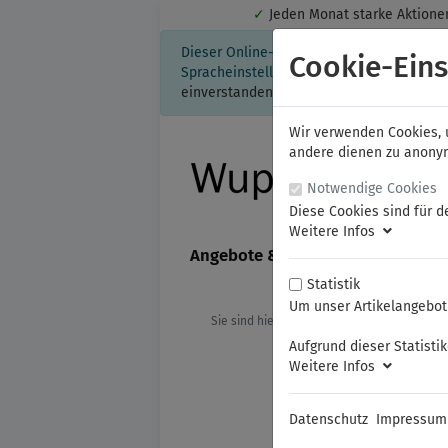
✓
Jeden Monat starke Aktio
Dieser Online-Shop verwendet Cookies für
Cookie-Eins
Spracheinstellung auf Ihrem Rechner ges
einverstanden, klicken Sie bitte hier.
Wir verwenden Cookies, u
andere dienen zu anonyme
Notwendige Cookies
Diese Cookies sind für d
Weitere Infos
Angebote & Neuheiten
FAMAG
Statistik
Um unser Artikelangebot 
Sie sind hier:
EXACT
Stufenbohrer
Aufgrund dieser Statisti
Weitere Infos
Datenschutz
Impressum