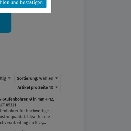
hlen und bestätigen
kt.
ltig
Sortierung:
Wählen
Artikel pro Seite
10
-Stufenbohrer, Ø in mm 4-12,
CT 05321
fenbohrer für hochwertige
ustriequalität. Ideal für die
chverarbeitung im Kfz-,
chinen- und Sanitärbereich.