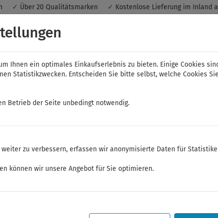
nen
✓
Über 20 Qualitätsmarken
✓
Kostenlose Lieferung im Inland 
 ein optimales Einkaufserlebnis. Dabei werden beispielsweise die Se
tellungen
peichert. Ohne Cookies ist der Funktionsumfang des Online-Shops ein
m Ihnen ein optimales Einkaufserlebnis zu bieten. Einige Cookies sin
n Statistikzwecken. Entscheiden Sie bitte selbst, welche Cookies Sie
en Betrieb der Seite unbedingt notwendig.
NWS
ELORA
FELO
Bauer & Böcker
weiter zu verbessern, erfassen wir anonymisierte Daten für Statistik
ken können wir unsere Angebot für Sie optimieren.
Sommerferien
Sehr geehrte Kunden,