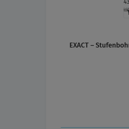
4
Au
ve
ink
EXACT – Stufenboh