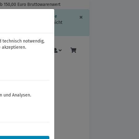
ab 150,00 Euro Bruttowarenwert
Schließen
×
ssion-Informationen oder die
geschränkt.
Sind Sie damit nicht
d technisch notwendig,
 akzeptieren.
Mehr
en und Analysen.