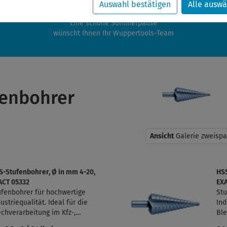
zwischen 28.07.2026 und 21.08.2026 machen auch wir Urlaub.
Auswahl bestätigen
Alle auswä
re Bestellungen in diesem Zeitraum werden ab dem 24.08.2026 verschic
Eine schöne Sommerpause
wünscht Ihnen Ihr Wuppertools-Team
fenbohrer
Ansicht
Galerie zweispa
S-Stufenbohrer, Ø in mm 4-20,
HSS
ACT 05332
EXA
ufenbohrer für hochwertige
Stu
ustriequalität. Ideal für die
Ind
echverarbeitung im Kfz-,
Ble
schinen- und Sanitärbereich.
Mas