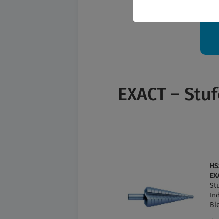
Ih
EXACT – Stu
HS
EX
St
Ind
Bl
Ma