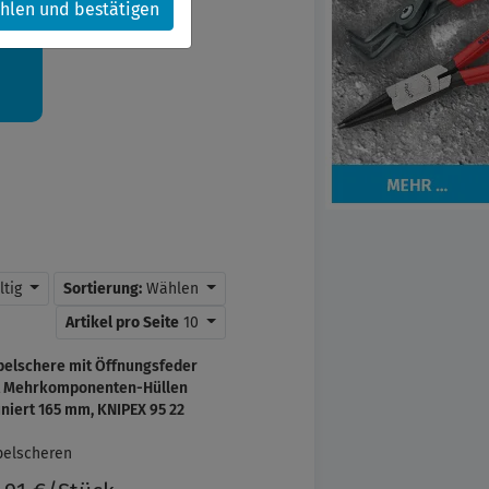
hlen und bestätigen
kt.
ltig
Sortierung:
Wählen
Artikel pro Seite
10
belschere mit Öffnungsfeder
t Mehrkomponenten-Hüllen
niert 165 mm, KNIPEX 95 22
5
belscheren