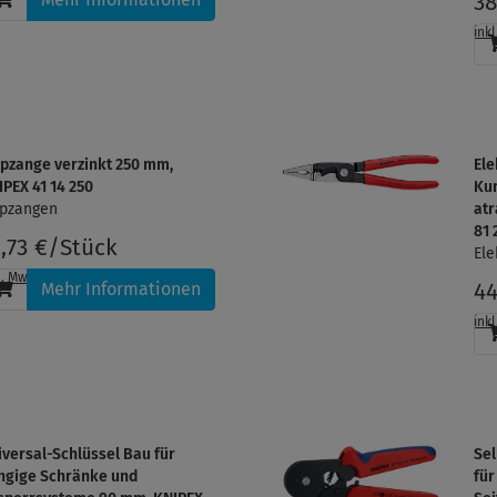
38
ink
ipzange verzinkt 250 mm,
Ele
IPEX 41 14 250
Kun
ipzangen
atr
81 
2,73 €/Stück
Ele
l. MwSt.
, zzgl.
Versandkosten
Mehr Informationen
44
ink
iversal-Schlüssel Bau für
Sel
ngige Schränke und
für