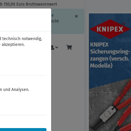
ab 150,00 Euro Bruttowarenwert
Schließen
×
ssion-Informationen oder die
geschränkt.
Sind Sie damit nicht
d technisch notwendig,
 akzeptieren.
Mehr
en und Analysen.