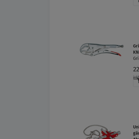
Gr
KN
Gr
2
ink
Un
gä