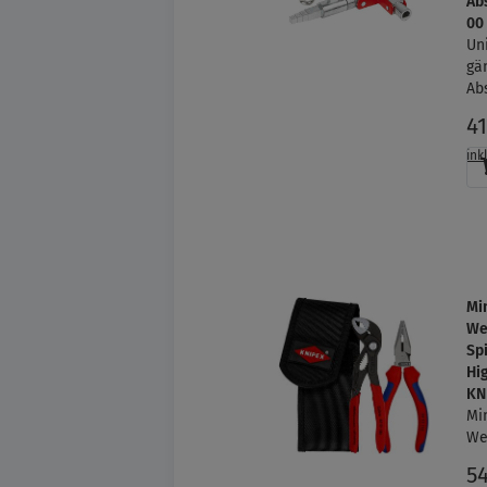
Ab
00
Un
gä
Ab
4
ink
Mi
We
Sp
Hi
KN
Mi
We
5