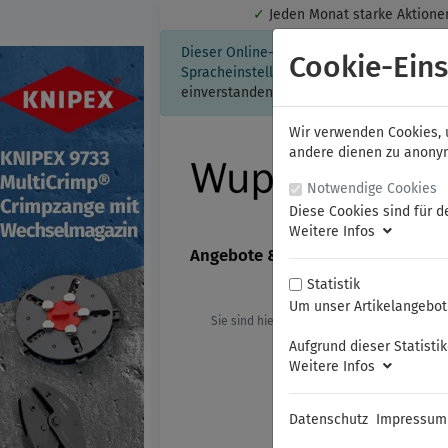
✓
Jeden Monat starke Aktio
Dieser Online-Shop verwendet Cookies für
Cookie-Eins
Spracheinstellung auf Ihrem Rechner ges
einverstanden, klicken Sie bitte hier.
Wir verwenden Cookies, u
andere dienen zu anonyme
Notwendige Cookies
Diese Cookies sind für d
Weitere Infos
Angebote & Neuheiten
FAMAG
Statistik
Um unser Artikelangebot 
Sie sind hier:
KNIPEX
MOST WANTED
Aufgrund dieser Statisti
Weitere Infos
Datenschutz
Impressum