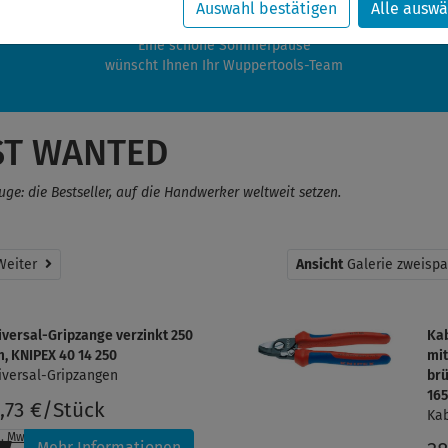
zwischen 28.07.2026 und 21.08.2026 machen auch wir Urlaub.
Auswahl bestätigen
Alle auswä
re Bestellungen in diesem Zeitraum werden ab dem 24.08.2026 verschic
Eine schöne Sommerpause
wünscht Ihnen Ihr Wuppertools-Team
ST WANTED
e: die Bestseller, auf die Handwerker weltweit setzen.
Weiter
Weiter
Ansicht
Galerie zweispa
iversal-Gripzange verzinkt 250
Ka
, KNIPEX 40 14 250
mi
iversal-Gripzangen
brü
16
7,73 €/Stück
Ka
l. MwSt.
, zzgl.
Versandkosten
Mehr Informationen