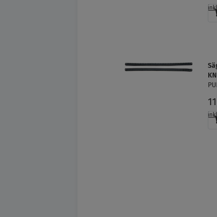
ink
Sä
KN
PU
1
ink