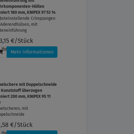
teneinführung mit
hrkomponenten-Hüllen
niert 180 mm, KNIPEX 97 53 14
bsteinstellende Crimpzangen
 Aderendhülsen, mit
teneinführung
3,15 €/Stück
l. MwSt.
, zzgl.
Versandkosten
Mehr Informationen
belschere mit Doppelschneide
 Kunststoff überzogen
niert 200 mm, KNIPEX 95 11
0
elscheren, mit
ppelschneide
,58 €/Stück
l. MwSt.
, zzgl.
Versandkosten