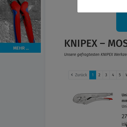
Ih
KNIPEX – MO
Unsere gefragtesten KNIPEX Werkzeug
Zurück
1
2
3
4
5
Un
mm
Un
2
ink