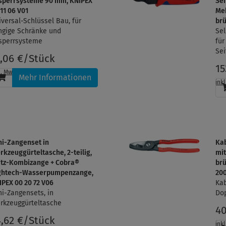
sperrsysteme 90 mm, KNIPEX
Sei
 11 06 V01
Me
iversal-Schlüssel Bau, für
brü
ngige Schränke und
Sel
sperrsysteme
für
Sei
1,06 €/Stück
15
l. MwSt.
, zzgl.
Versandkosten
Mehr Informationen
ink
ni-Zangenset in
Ka
rkzeuggürteltasche, 2-teilig,
mit
itz-Kombizange + Cobra®
brü
ghtech-Wasserpumpenzange,
20
IPEX 00 20 72 V06
Kab
ni-Zangensets, in
Do
rkzeuggürteltasche
40
4,62 €/Stück
ink