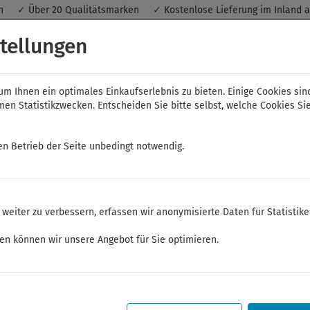
nen
✓
Über 20 Qualitätsmarken
✓
Kostenlose Lieferung im Inland 
 ein optimales Einkaufserlebnis. Dabei werden beispielsweise die Se
tellungen
peichert. Ohne Cookies ist der Funktionsumfang des Online-Shops ein
m Ihnen ein optimales Einkaufserlebnis zu bieten. Einige Cookies sin
n Statistikzwecken. Entscheiden Sie bitte selbst, welche Cookies Sie
en Betrieb der Seite unbedingt notwendig.
NWS
ELORA
FELO
Bauer & Böcker
weiter zu verbessern, erfassen wir anonymisierte Daten für Statistik
ken können wir unsere Angebot für Sie optimieren.
Sommerferien
Sehr geehrte Kunden,