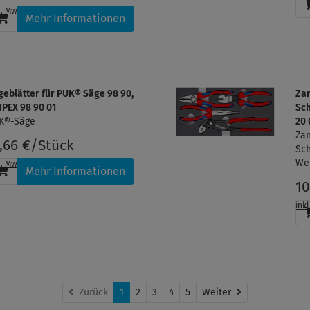
l. MwSt.
, zzgl.
Versandkosten
Mehr Informationen
geblätter für PUK® Säge 98 90,
Zan
IPEX 98 90 01
Sch
K®-Säge
20 
Zan
1,66 €/Stück
Sch
We
l. MwSt.
, zzgl.
Versandkosten
Mehr Informationen
10
ink
Weiter
Zurück
1
2
3
4
5
Weiter