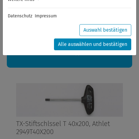
Sommerferien
Datenschutz
Impressum
Sehr geehrte Kunden,
zwischen 28.07.2026 und 21.08.2026 machen auch wir
Urlaub.
Auswahl bestätigen
Ihre Bestellungen in diesem Zeitraum werden ab dem
24.08.2026 verschickt.
Alle auswählen und bestätigen
Eine schöne Sommerpause
wünscht Ihnen Ihr Wuppertools-Team
TX-Stiftschlssel T 40x200, Athlet
2949T40X200