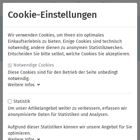
✓
Jeden Monat starke Aktionen
✓
Über 20 Qualitätsmarken
✓
Kostenlose Lieferung im Inland ab 150,00 Euro Bruttowarenwert
Cookie-Einstellungen
S
×
Dieser Online-Shop verwendet Cookies für ein optimales
Einkaufserlebnis. Dabei werden beispielsweise die Session-
Informationen oder die Spracheinstellung auf Ihrem Rechner
Wir verwenden Cookies, um Ihnen ein optimales
gespeichert. Ohne Cookies ist der Funktionsumfang des
Einkaufserlebnis zu bieten. Einige Cookies sind technisch
Online-Shops eingeschränkt.
notwendig, andere dienen zu anonymen Statistikzwecken.
Sind Sie damit nicht
einverstanden, klicken Sie bitte hier.
Entscheiden Sie bitte selbst, welche Cookies Sie akzeptieren.
Notwendige Cookies
Diese Cookies sind für den Betrieb der Seite unbedingt
notwendig.
Weitere Infos
Statistik
Um unser Artikelangebot weiter zu verbessern, erfassen wir
anonymisierte Daten für Statistiken und Analysen.
Sie sind hier:
Athlet
Torx
Aufgrund dieser Statistiken können wir unsere Angebot für Sie
optimieren.
Weitere Infos