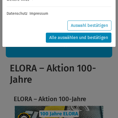
Sommerferien
Datenschutz
Impressum
Sehr geehrte Kunden,
zwischen 28.07.2026 und 21.08.2026 machen auch wir
Urlaub.
Auswahl bestätigen
Ihre Bestellungen in diesem Zeitraum werden ab dem
24.08.2026 verschickt.
Alle auswählen und bestätigen
Eine schöne Sommerpause
wünscht Ihnen Ihr Wuppertools-Team
ELORA – Aktion 100-
Jahre
ELORA – Aktion 100-Jahre