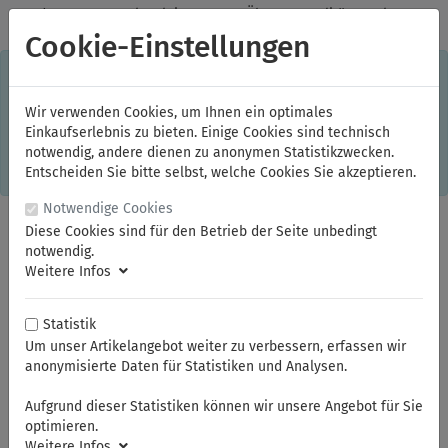
✓
Jeden Monat starke Aktionen
✓
Über 20 Qualitätsmarken
✓
Kostenlose Lieferung im Inland ab 150,00 Euro Bruttowarenwert
Cookie-Einstellungen
S
×
Dieser Online-Shop verwendet Cookies für ein optimales
Einkaufserlebnis. Dabei werden beispielsweise die Session-
Informationen oder die Spracheinstellung auf Ihrem Rechner
Wir verwenden Cookies, um Ihnen ein optimales
gespeichert. Ohne Cookies ist der Funktionsumfang des
Einkaufserlebnis zu bieten. Einige Cookies sind technisch
Online-Shops eingeschränkt.
notwendig, andere dienen zu anonymen Statistikzwecken.
Sind Sie damit nicht
einverstanden, klicken Sie bitte hier.
Entscheiden Sie bitte selbst, welche Cookies Sie akzeptieren.
Notwendige Cookies
Diese Cookies sind für den Betrieb der Seite unbedingt
notwendig.
Weitere Infos
Statistik
Um unser Artikelangebot weiter zu verbessern, erfassen wir
anonymisierte Daten für Statistiken und Analysen.
Sie sind hier:
ELORA
Aktion 100-Jahre
Aufgrund dieser Statistiken können wir unsere Angebot für Sie
optimieren.
Weitere Infos