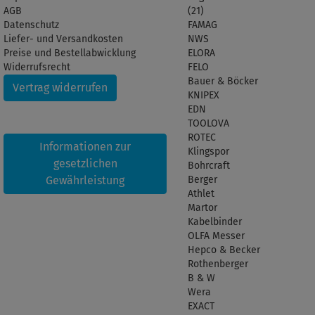
AGB
(21)
Datenschutz
FAMAG
Liefer- und Versandkosten
NWS
Preise und Bestellabwicklung
ELORA
Widerrufsrecht
FELO
Bauer & Böcker
Vertrag widerrufen
KNIPEX
EDN
TOOLOVA
ROTEC
Informationen zur
Klingspor
gesetzlichen
Bohrcraft
Gewährleistung
Berger
Athlet
Martor
Kabelbinder
OLFA Messer
Hepco & Becker
Rothenberger
B & W
Wera
EXACT