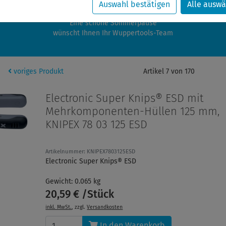
zwischen 28.07.2026 und 21.08.2026 machen auch wir Urlaub.
Auswahl bestätigen
Alle auswä
re Bestellungen in diesem Zeitraum werden ab dem 24.08.2026 verschic
Eine schöne Sommerpause
wünscht Ihnen Ihr Wuppertools-Team
voriges Produkt
Artikel 7 von 170
Electronic Super Knips® ESD mit
Mehrkomponenten-Hüllen 125 mm,
KNIPEX 78 03 125 ESD
Artikelnummer: KNIPEX7803125ESD
Electronic Super Knips® ESD
Gewicht: 0.065 kg
20,59 € /Stück
inkl. MwSt.
, zzgl.
Versandkosten
In den Warenkorb