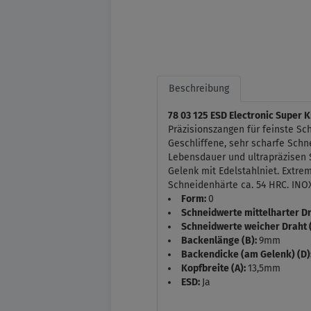
Beschreibung
78 03 125 ESD Electronic Super 
Präzisionszangen für feinste Schn
Geschliffene, sehr scharfe Schn
Lebensdauer und ultrapräzisen 
Gelenk mit Edelstahlniet. Extr
Schneidenhärte ca. 54 HRC. INO
Form:
0
Schneidwerte mittelharter D
Schneidwerte weicher Draht
Backenlänge (B):
9mm
Backendicke (am Gelenk) (D)
Kopfbreite (A):
13,5mm
ESD:
Ja