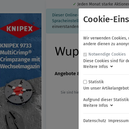
✓
Jeden Monat starke Aktio
Dieser Online-Shop verwendet Cookies für
Cookie-Eins
Spracheinstellung auf Ihrem Rechner ges
einverstanden, klicken Sie bitte hier.
Wir verwenden Cookies, u
andere dienen zu anonyme
Notwendige Cookies
Diese Cookies sind für d
Weitere Infos
Angebote & Neuheiten
FAMAG
Statistik
Um unser Artikelangebot 
Sie sind hier:
KNIPEX
Schneidende 
Aufgrund dieser Statisti
Weitere Infos
Datenschutz
Impressum