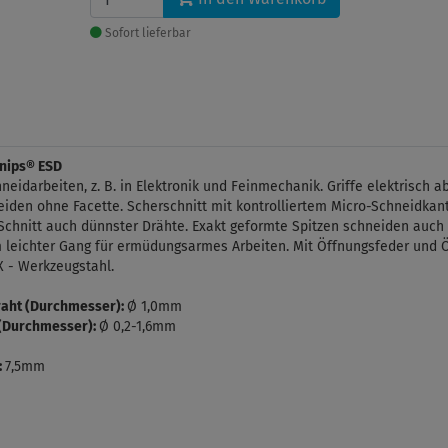
Sofort lieferbar
Knips® ESD
eidarbeiten, z. B. in Elektronik und Feinmechanik. Griffe elektrisch ab
eiden ohne Facette. Scherschnitt mit kontrolliertem Micro-Schneidkan
Schnitt auch dünnster Drähte. Exakt geformte Spitzen schneiden auch
em leichter Gang für ermüdungsarmes Arbeiten. Mit Öffnungsfeder und
X - Werkzeugstahl.
raht (Durchmesser):
Ø 1,0mm
 (Durchmesser):
Ø 0,2-1,6mm
:
7,5mm