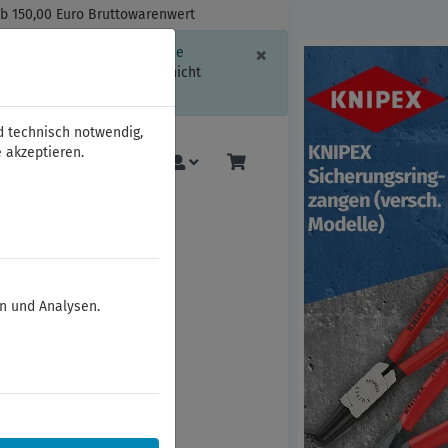
ab 150,00 Euro Bruttowarenwert
Schließen
×
ssion-Informationen oder die
geschränkt.
Sind Sie damit nicht
d technisch notwendig,
 akzeptieren.
KNIPEX
Mehr
en und Analysen.