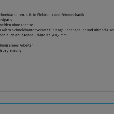
chneidarbeiten, z. B. in Elektronik und Feinmechanik
ssipativ
hneiden ohne Facette
em Micro-Schneidkantenversatz für lange Lebensdauer und ultrapräzise
iden auch anliegende Drähte ab Ø 0,2 mm
üdungsarmes Arbeiten
ngsbegrenzung