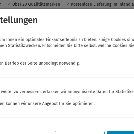
nen
✓
Über 20 Qualitätsmarken
✓
Kostenlose Lieferung im Inland 
 ein optimales Einkaufserlebnis. Dabei werden beispielsweise die Se
tellungen
peichert. Ohne Cookies ist der Funktionsumfang des Online-Shops ein
m Ihnen ein optimales Einkaufserlebnis zu bieten. Einige Cookies sin
n Statistikzwecken. Entscheiden Sie bitte selbst, welche Cookies Sie
en Betrieb der Seite unbedingt notwendig.
NWS
ELORA
FELO
Bauer & Böcker
weiter zu verbessern, erfassen wir anonymisierte Daten für Statistik
Zangen
ken können wir unsere Angebot für Sie optimieren.
Sommerferien
Sehr geehrte Kunden,